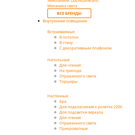
Seletti
Wever Ducre
Zafferano
Механика света
ВСЕ БРЕНДЫ
Внутреннее освещение
Встраиваемые
В потолок
В стену
С декоративным плафоном
Напольные
Для чтения
На триподе
Отраженного света
Торшеры
Настенные
Бра
Для подключения к розетке 220V
Для подсветки зеркала
Для чтения
Отраженного света
Прикроватные