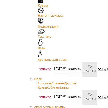
Ковры
Настенные часы
Подсвечники
Текстиль
Вазы
Ароматы для дома
Идеи
Гостиная
Спальня
Детская
Кухня
Кабинет
Ванная
Аксессуары и лампы