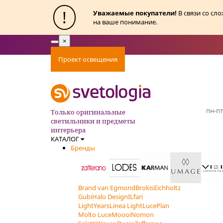
!
Уважаемые покупатели!
В связи со сл
на ваше понимание.
×
Toggle
navigation
Проект освещения
Оплата
Доставка
Ак
пн-пт
Только оригинальные
светильники и предметы
интерьера
КАТАЛОГ
Бренды
Brand van Egmond
Brokis
Eichholtz
Gubi
Halo Design
ILfari
LightYears
Linea Light
LucePlan
Molto Luce
Moooi
Nomon