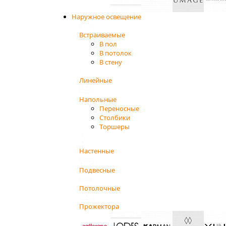
Наружное освещение
Встраиваемые
В пол
В потолок
В стену
Линейные
Напольные
Переносные
Столбики
Торшеры
Настенные
Подвесные
Потолочные
Прожектора