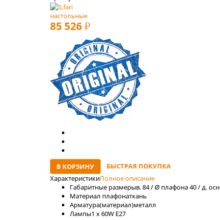
настольные
85 526
РУБ
БЫСТРАЯ ПОКУПКА
В КОРЗИНУ
Характеристики
Полное описание
Габаритные размеры
в. 84 / Ø плафона 40 / д. о
Материал плафона
ткань
Арматура(материал)
металл
Лaмпы
1 x 60W E27