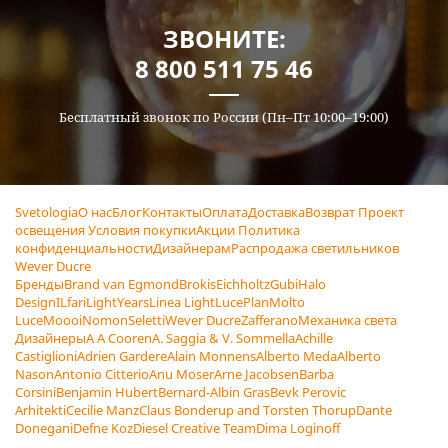
ЗВОНИТЕ:
8 800 511 75 46
Бесплатный звонок по России (Пн–Пт 10:00–19:00)
Svetologia
О нас
Блог
Контакты
Оплата
Доставка
Возврат
Проект
освещения
Условия покупки
Акции
Политика
конфиденциальности
Дизайнерам
Распродажа светильников
Wever Ducre
Бренды
Brand van Egmond
Brokis
Eichholtz
Gubi
Halo
Design
ILfari
LightYears
Linea Light
LucePlan
Molto
Luce
Moooi
Nomon
Seletti
Wever Ducre
Zafferano
Механика света
Дизайнеры
A A Cooren
A. Saggia & V. Sommella
Achille
Castiglioni
Adrien Gardere
Alain Monnens
Alberto Meda
Alberto
Nason
Antonio Citterio
Anu Moser
Arne Jacobsen
Barba
Corsini
Benjamin Hubert
Bernard-Albin Gras
Bevk Perovic
Arhitekti
Cecilie Manz
Claus Bonderup and Torsten Thorup
Dante
Donegani
Defne Koz
Diesel Creative Team
Dima Loginoff