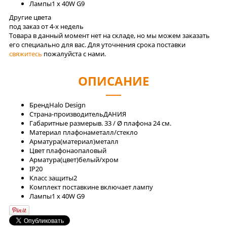
Лaмпы
1 x 40W G9
Другие цвета
под заказ от 4-x недель
Товара в данный момент нет на складе, но мы можем заказать
его специально для вас. Для уточнения срока поставки
свяжитесь
пожалуйста с нами.
ОПИСАНИЕ
Бренд
Halo Design
Страна-производитель
ДАНИЯ
Габаритные размеры
в. 33 / Ø плафона 24 см.
Материал плафона
металл/стекло
Арматура(материал)
металл
Цвет плафона
опаловый
Арматура(цвет)
белый/хром
IP
20
Класс защиты
2
Комплект поставки
не включает лампу
Лaмпы
1 x 40W G9