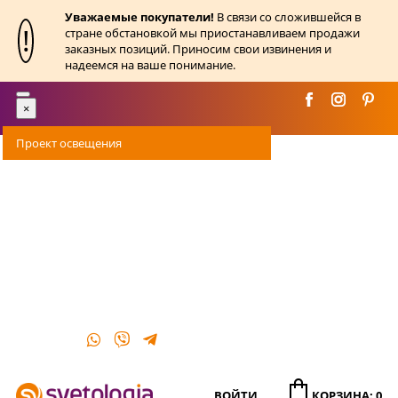
Уважаемые покупатели!
В связи со сложившейся в
!
стране обстановкой мы приостанавливаем продажи
заказных позиций. Приносим свои извинения и
надеемся на ваше понимание.
Toggle
×
navigation
Проект освещения
Оплата
Доставка
Акции
О магазине
Контакты
ВОЙТИ
КОРЗИНА: 0