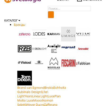
КАТАЛОГ
Бренды
Brand van Egmond
Brokis
Eichholtz
Gubi
Halo Design
ILfari
LightYears
Linea Light
LucePlan
Molto Luce
Moooi
Nomon
Seletti
Wever Ducre
Zafferano