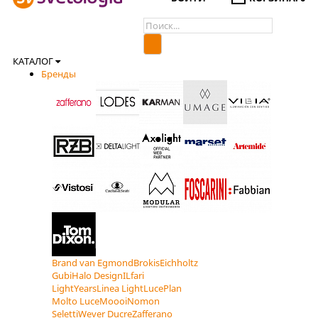
КАТАЛОГ
Бренды
Brand van Egmond
Brokis
Eichholtz
Gubi
Halo Design
ILfari
LightYears
Linea Light
LucePlan
Molto Luce
Moooi
Nomon
Seletti
Wever Ducre
Zafferano