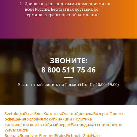
Доставка транспортными компаниями по
всей России. Бесплатная доставка до
терминала транспортной компании
ЗВОНИТЕ:
8 800 511 75 46
Бесплатный звонок по России (Пн–Пт 10:00–19:00)
Svetologia
О нас
Блог
Контакты
Оплата
Доставка
Возврат
Проект
освещения
Условия покупки
Акции
Политика
конфиденциальности
Дизайнерам
Распродажа светильников
Wever Ducre
Бренды
Brand van Egmond
Brokis
Eichholtz
Gubi
Halo