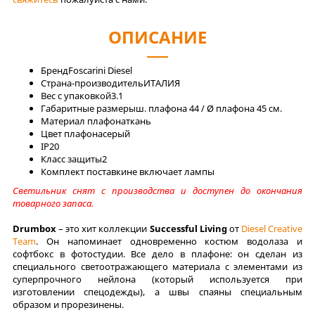
ОПИСАНИЕ
Бренд
Foscarini Diesel
Страна-производитель
ИТАЛИЯ
Вес с упаковкой
3.1
Габаритные размеры
ш. плафона 44 / Ø плафона 45 см.
Материал плафона
ткань
Цвет плафона
серый
IP
20
Класс защиты
2
Комплект поставки
не включает лампы
Светильник снят с производства и доступен до окончания
товарного запаса.
Drumbox
– это хит коллекции
Successful Living
от
Diesel Creative
Team
. Он напоминает одновременно костюм водолаза и
софтбокс в фотостудии. Все дело в плафоне: он сделан из
специального светоотражающего материала с элементами из
суперпрочного нейлона (который используется при
изготовлении спецодежды), а швы спаяны специальным
образом и прорезинены.