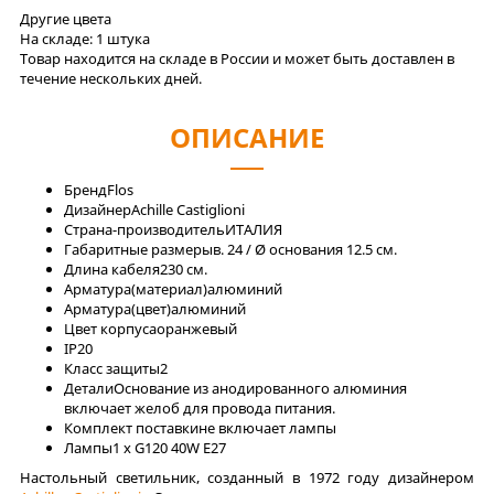
Другие цвета
На складе:
1 штука
Товар находится на складе в России и может быть доставлен в
течение нескольких дней.
ОПИСАНИЕ
Бренд
Flos
Дизайнер
Achille Castiglioni
Страна-производитель
ИТАЛИЯ
Габаритные размеры
в. 24 / Ø основания 12.5 см.
Длина кабеля
230 см.
Арматура(материал)
алюминий
Арматура(цвет)
алюминий
Цвет корпуса
оранжевый
IP
20
Класс защиты
2
Детали
Основание из анодированного алюминия
включает желоб для провода питания.
Комплект поставки
не включает лампы
Лaмпы
1 x G120 40W E27
Настольный светильник, созданный в 1972 году дизайнером