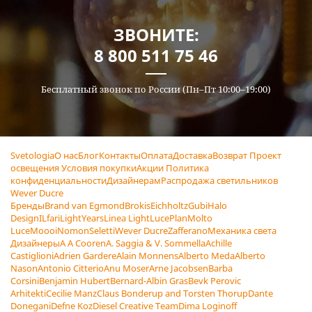
ЗВОНИТЕ:
8 800 511 75 46
Бесплатный звонок по России (Пн–Пт 10:00–19:00)
Svetologia
О нас
Блог
Контакты
Оплата
Доставка
Возврат
Проект
освещения
Условия покупки
Акции
Политика
конфиденциальности
Дизайнерам
Распродажа светильников
Wever Ducre
Бренды
Brand van Egmond
Brokis
Eichholtz
Gubi
Halo
Design
ILfari
LightYears
Linea Light
LucePlan
Molto
Luce
Moooi
Nomon
Seletti
Wever Ducre
Zafferano
Механика света
Дизайнеры
A A Cooren
A. Saggia & V. Sommella
Achille
Castiglioni
Adrien Gardere
Alain Monnens
Alberto Meda
Alberto
Nason
Antonio Citterio
Anu Moser
Arne Jacobsen
Barba
Corsini
Benjamin Hubert
Bernard-Albin Gras
Bevk Perovic
Arhitekti
Cecilie Manz
Claus Bonderup and Torsten Thorup
Dante
Donegani
Defne Koz
Diesel Creative Team
Dima Loginoff