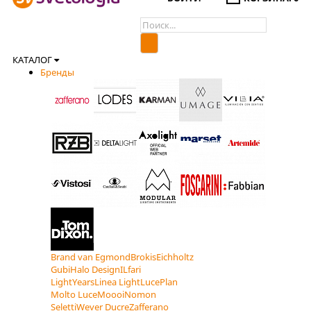
КАТАЛОГ
Бренды
Brand van Egmond
Brokis
Eichholtz
Gubi
Halo Design
ILfari
LightYears
Linea Light
LucePlan
Molto Luce
Moooi
Nomon
Seletti
Wever Ducre
Zafferano