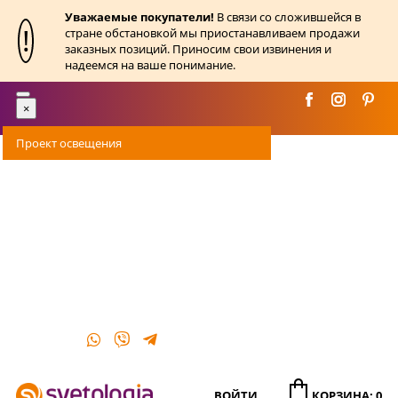
Уважаемые покупатели!
В связи со сложившейся в
!
стране обстановкой мы приостанавливаем продажи
заказных позиций. Приносим свои извинения и
надеемся на ваше понимание.
Toggle
×
navigation
Проект освещения
Оплата
Доставка
Акции
О магазине
Контакты
ВОЙТИ
КОРЗИНА: 0