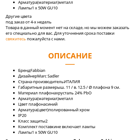
Арматура(материал)
металл
Лaмпы
1 x 50W GU10
Другие цвета
под заказ от 4-x недель
Товара в данный момент нет на складе, но мы можем заказать
его специально для вас. Для уточнения срока поставки
свяжитесь
пожалуйста с нами.
ОПИСАНИЕ
Бренд
Fabbian
Дизайнер
Marc Sadler
Страна-производитель
ИТАЛИЯ
Габаритные размеры
ш. 11 / в. 12.5 / Ø плафона 9 см.
Материал плафона
хрусталь 24% PbO
Арматура(материал)
металл
Цвет плафона
синий
Арматура(цвет)
полированный хром
IP
20
Класс защиты
2
Комплект поставки
не включает лампы
Лaмпы
1 x 50W GU10