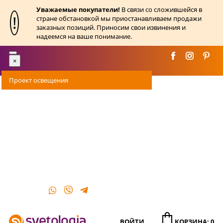
Уважаемые покупатели!
В связи со сложившейся в
!
стране обстановкой мы приостанавливаем продажи
заказных позиций. Приносим свои извинения и
надеемся на ваше понимание.
Toggle
×
navigation
Проект освещения
Оплата
Доставка
Акции
О магазине
Контакты
ВОЙТИ
КОРЗИНА: 0