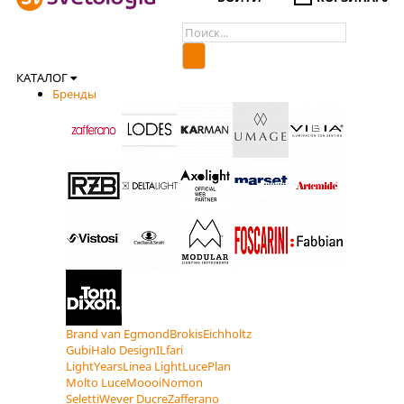
КАТАЛОГ
Бренды
Brand van Egmond
Brokis
Eichholtz
Gubi
Halo Design
ILfari
LightYears
Linea Light
LucePlan
Molto Luce
Moooi
Nomon
Seletti
Wever Ducre
Zafferano