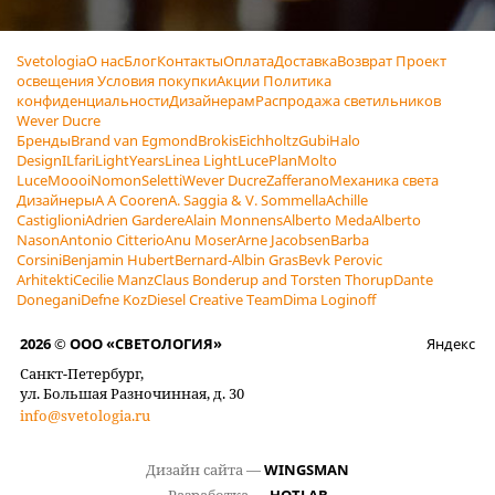
Svetologia
О нас
Блог
Контакты
Оплата
Доставка
Возврат
Проект
освещения
Условия покупки
Акции
Политика
конфиденциальности
Дизайнерам
Распродажа светильников
Wever Ducre
Бренды
Brand van Egmond
Brokis
Eichholtz
Gubi
Halo
Design
ILfari
LightYears
Linea Light
LucePlan
Molto
Luce
Moooi
Nomon
Seletti
Wever Ducre
Zafferano
Механика света
Дизайнеры
A A Cooren
A. Saggia & V. Sommella
Achille
Castiglioni
Adrien Gardere
Alain Monnens
Alberto Meda
Alberto
Nason
Antonio Citterio
Anu Moser
Arne Jacobsen
Barba
Corsini
Benjamin Hubert
Bernard-Albin Gras
Bevk Perovic
Arhitekti
Cecilie Manz
Claus Bonderup and Torsten Thorup
Dante
Donegani
Defne Koz
Diesel Creative Team
Dima Loginoff
2026 © ООО «СВЕТОЛОГИЯ»
Яндекс
Санкт-Петербург,
ул. Большая Разночинная, д. 30
info@svetologia.ru
Дизайн сайта —
WINGSMAN
Разработка —
HOTLAB