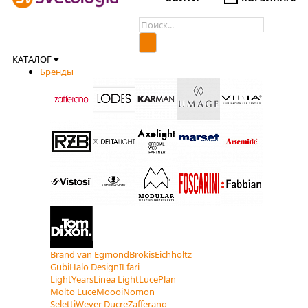
КАТАЛОГ
Бренды
Brand van Egmond
Brokis
Eichholtz
Gubi
Halo Design
ILfari
LightYears
Linea Light
LucePlan
Molto Luce
Moooi
Nomon
Seletti
Wever Ducre
Zafferano