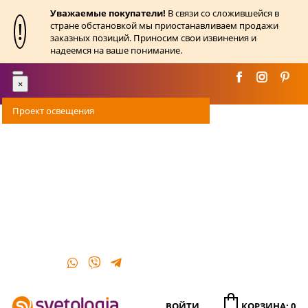
Уважаемые покупатели!
В связи со сложившейся в
!
стране обстановкой мы приостанавливаем продажи
заказных позиций. Приносим свои извинения и
надеемся на ваше понимание.
Toggle
×
navigation
Проект освещения
Оплата
Доставка
Акции
О магазине
Контакты
ВОЙТИ
КОРЗИНА: 0