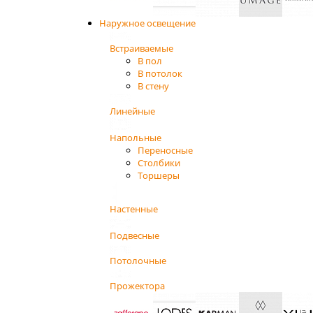
Наружное освещение
Встраиваемые
В пол
В потолок
В стену
Линейные
Напольные
Переносные
Столбики
Торшеры
Настенные
Подвесные
Потолочные
Прожектора