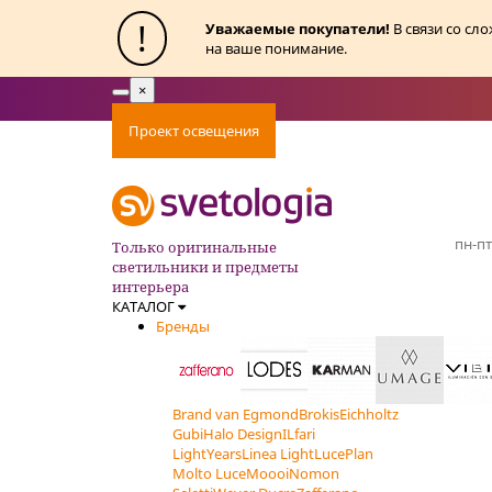
!
Уважаемые покупатели!
В связи со сл
на ваше понимание.
×
Toggle
navigation
Проект освещения
Оплата
Доставка
Ак
пн-пт
Только оригинальные
светильники и предметы
интерьера
КАТАЛОГ
Бренды
Brand van Egmond
Brokis
Eichholtz
Gubi
Halo Design
ILfari
LightYears
Linea Light
LucePlan
Molto Luce
Moooi
Nomon