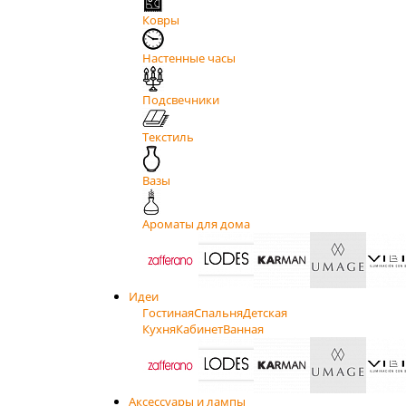
Ковры
Настенные часы
Подсвечники
Текстиль
Вазы
Ароматы для дома
Идеи
Гостиная
Спальня
Детская
Кухня
Кабинет
Ванная
Аксессуары и лампы