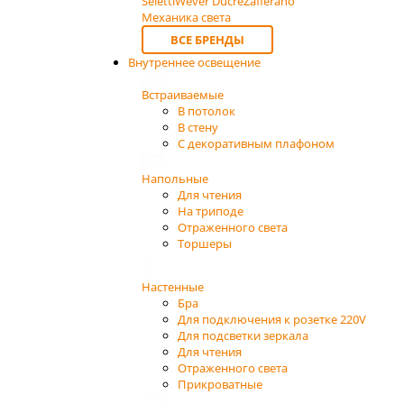
Seletti
Wever Ducre
Zafferano
Механика света
ВСЕ БРЕНДЫ
Внутреннее освещение
Встраиваемые
В потолок
В стену
С декоративным плафоном
Напольные
Для чтения
На триподе
Отраженного света
Торшеры
Настенные
Бра
Для подключения к розетке 220V
Для подсветки зеркала
Для чтения
Отраженного света
Прикроватные