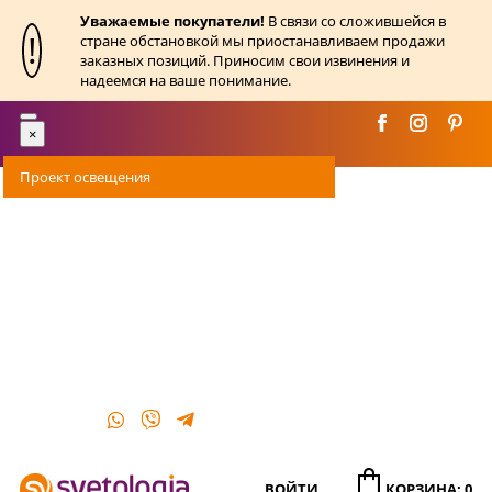
Уважаемые покупатели!
В связи со сложившейся в
!
стране обстановкой мы приостанавливаем продажи
заказных позиций. Приносим свои извинения и
надеемся на ваше понимание.
Toggle
×
navigation
Проект освещения
Оплата
Доставка
Акции
О магазине
Контакты
ВОЙТИ
КОРЗИНА: 0