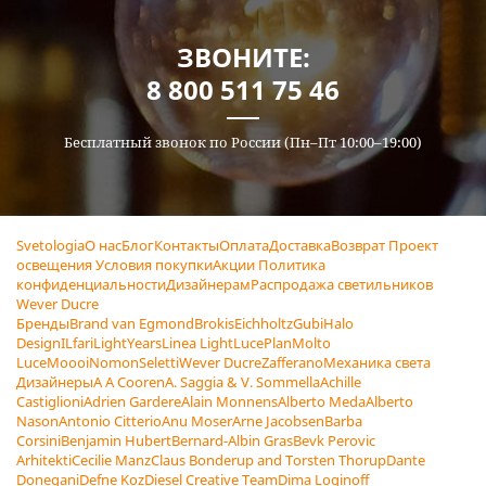
ЗВОНИТЕ:
8 800 511 75 46
Бесплатный звонок по России (Пн–Пт 10:00–19:00)
Svetologia
О нас
Блог
Контакты
Оплата
Доставка
Возврат
Проект
освещения
Условия покупки
Акции
Политика
конфиденциальности
Дизайнерам
Распродажа светильников
Wever Ducre
Бренды
Brand van Egmond
Brokis
Eichholtz
Gubi
Halo
Design
ILfari
LightYears
Linea Light
LucePlan
Molto
Luce
Moooi
Nomon
Seletti
Wever Ducre
Zafferano
Механика света
Дизайнеры
A A Cooren
A. Saggia & V. Sommella
Achille
Castiglioni
Adrien Gardere
Alain Monnens
Alberto Meda
Alberto
Nason
Antonio Citterio
Anu Moser
Arne Jacobsen
Barba
Corsini
Benjamin Hubert
Bernard-Albin Gras
Bevk Perovic
Arhitekti
Cecilie Manz
Claus Bonderup and Torsten Thorup
Dante
Donegani
Defne Koz
Diesel Creative Team
Dima Loginoff