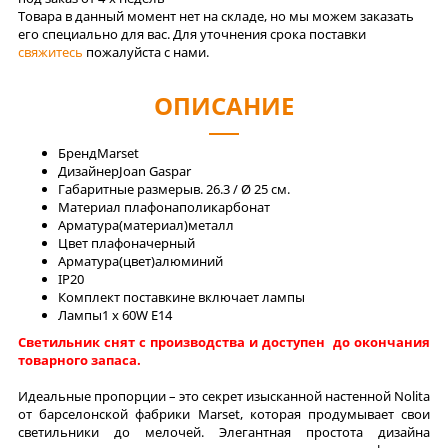
Товара в данный момент нет на складе, но мы можем заказать
его специально для вас. Для уточнения срока поставки
свяжитесь
пожалуйста с нами.
ОПИСАНИЕ
Бренд
Marset
Дизайнер
Joan Gaspar
Габаритные размеры
в. 26.3 / Ø 25 см.
Материал плафона
поликарбонат
Арматура(материал)
металл
Цвет плафона
черный
Арматура(цвет)
алюминий
IP
20
Комплект поставки
не включает лампы
Лaмпы
1 x 60W E14
Светильник снят с производства и доступен до окончания
товарного запаса.
Идеальные пропорции – это секрет изысканной настенной Nolita
от барселонской фабрики Marset, которая продумывает свои
светильники до мелочей. Элегантная простота дизайна