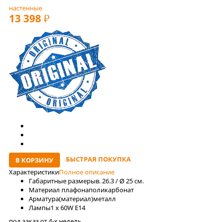
настенные
13 398
РУБ
БЫСТРАЯ ПОКУПКА
В КОРЗИНУ
Характеристики
Полное описание
Габаритные размеры
в. 26.3 / Ø 25 см.
Материал плафона
поликарбонат
Арматура(материал)
металл
Лaмпы
1 x 60W E14
под заказ от 4-x недель