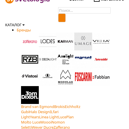
КАТАЛОГ
Бренды
Brand van Egmond
Brokis
Eichholtz
Gubi
Halo Design
ILfari
LightYears
Linea Light
LucePlan
Molto Luce
Moooi
Nomon
Seletti
Wever Ducre
Zafferano