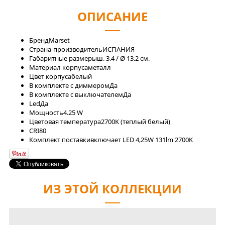
ОПИСАНИЕ
Бренд
Marset
Страна-производитель
ИСПАНИЯ
Габаритные размеры
ш. 3.4 / Ø 13.2 см.
Материал корпуса
металл
Цвет корпуса
белый
В комплекте с диммером
Да
В комплекте с выключателем
Да
Led
Да
Мощность
4.25 W
Цветовая температура
2700K (теплый белый)
CRI
80
Комплект поставки
включает LED 4,25W 131lm 2700K
ИЗ ЭТОЙ КОЛЛЕКЦИИ