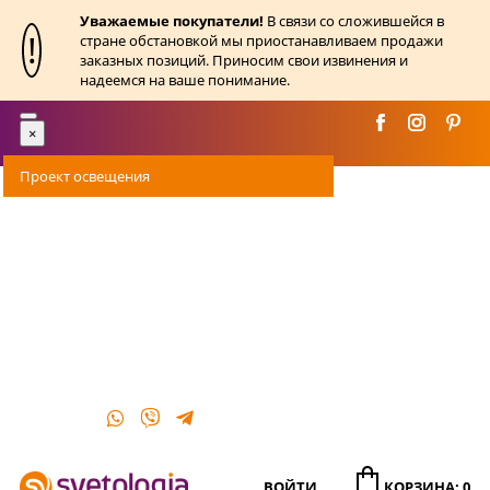
Уважаемые покупатели!
В связи со сложившейся в
!
стране обстановкой мы приостанавливаем продажи
заказных позиций. Приносим свои извинения и
надеемся на ваше понимание.
Toggle
×
navigation
Проект освещения
Оплата
Доставка
Акции
О магазине
Контакты
ВОЙТИ
КОРЗИНА: 0