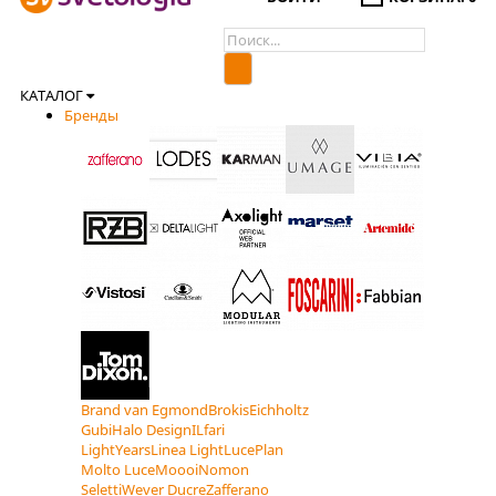
КАТАЛОГ
Бренды
Brand van Egmond
Brokis
Eichholtz
Gubi
Halo Design
ILfari
LightYears
Linea Light
LucePlan
Molto Luce
Moooi
Nomon
Seletti
Wever Ducre
Zafferano