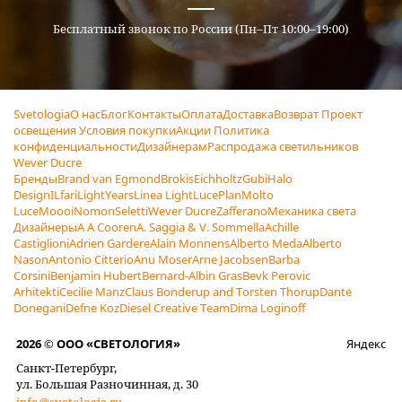
Бесплатный звонок по России (Пн–Пт 10:00–19:00)
Svetologia
О нас
Блог
Контакты
Оплата
Доставка
Возврат
Проект
освещения
Условия покупки
Акции
Политика
конфиденциальности
Дизайнерам
Распродажа светильников
Wever Ducre
Бренды
Brand van Egmond
Brokis
Eichholtz
Gubi
Halo
Design
ILfari
LightYears
Linea Light
LucePlan
Molto
Luce
Moooi
Nomon
Seletti
Wever Ducre
Zafferano
Механика света
Дизайнеры
A A Cooren
A. Saggia & V. Sommella
Achille
Castiglioni
Adrien Gardere
Alain Monnens
Alberto Meda
Alberto
Nason
Antonio Citterio
Anu Moser
Arne Jacobsen
Barba
Corsini
Benjamin Hubert
Bernard-Albin Gras
Bevk Perovic
Arhitekti
Cecilie Manz
Claus Bonderup and Torsten Thorup
Dante
Donegani
Defne Koz
Diesel Creative Team
Dima Loginoff
2026 © ООО «СВЕТОЛОГИЯ»
Яндекс
Санкт-Петербург,
ул. Большая Разночинная, д. 30