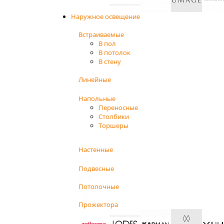
Наружное освещение
Встраиваемые
В пол
В потолок
В стену
Линейные
Напольные
Переносные
Столбики
Торшеры
Настенные
Подвесные
Потолочные
Прожектора