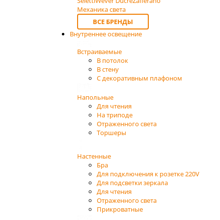
Seletti
Wever Ducre
Zafferano
Механика света
ВСЕ БРЕНДЫ
Внутреннее освещение
Встраиваемые
В потолок
В стену
С декоративным плафоном
Напольные
Для чтения
На триподе
Отраженного света
Торшеры
Настенные
Бра
Для подключения к розетке 220V
Для подсветки зеркала
Для чтения
Отраженного света
Прикроватные