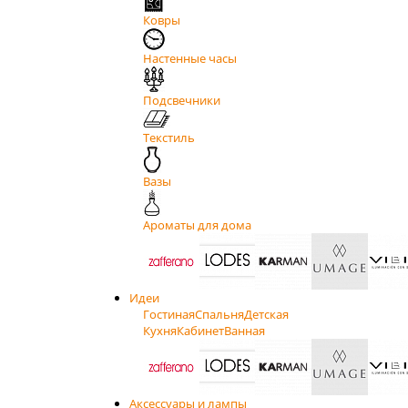
Ковры
Настенные часы
Подсвечники
Текстиль
Вазы
Ароматы для дома
Идеи
Гостиная
Спальня
Детская
Кухня
Кабинет
Ванная
Аксессуары и лампы