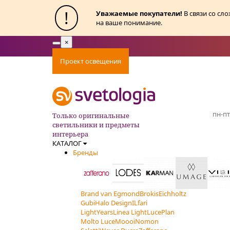
!
Уважаемые покупатели!
В связи со сл
на ваше понимание.
×
Toggle
navigation
Проект освещения
Оплата
Доставка
Ак
пн-пт
Только оригинальные
светильники и предметы
интерьера
КАТАЛОГ
Бренды
Brand van Egmond
Brokis
Eichholtz
Gubi
Halo Design
ILfari
LightYears
Linea Light
LucePlan
Molto Luce
Moooi
Nomon