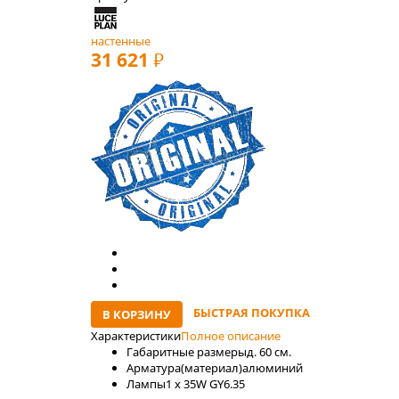
настенные
31 621
РУБ
БЫСТРАЯ ПОКУПКА
В КОРЗИНУ
Характеристики
Полное описание
Габаритные размеры
д. 60 см.
Арматура(материал)
алюминий
Лaмпы
1 x 35W GY6.35