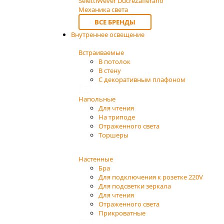
Seletti
Wever Ducre
Zafferano
Механика света
ВСЕ БРЕНДЫ
Внутреннее освещение
Встраиваемые
В потолок
В стену
С декоративным плафоном
Напольные
Для чтения
На триподе
Отраженного света
Торшеры
Настенные
Бра
Для подключения к розетке 220V
Для подсветки зеркала
Для чтения
Отраженного света
Прикроватные