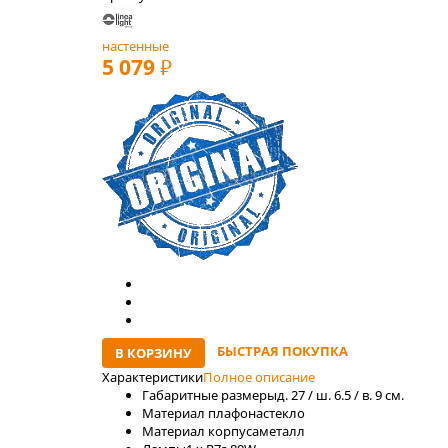
настенные
5 079
РУБ
БЫСТРАЯ ПОКУПКА
В КОРЗИНУ
Характеристики
Полное описание
Габаритные размеры
д. 27 / ш. 6.5 / в. 9 см.
Материал плафона
стекло
Материал корпуса
металл