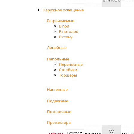
Наружное освещение
Встраиваемые
В пол
В потолок
В стену
Линейные
Напольные
Переносные
Столбики
Торшеры
Настенные
Подвесные
Потолочные
Прожектора