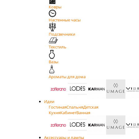
Ковры
Настенные часы
Подсвечники
Текстиль
Вазы
Ароматы для дома
Идеи
Гостиная
Спальня
Детская
Кухня
Кабинет
Ванная
Аксессуары и лампы