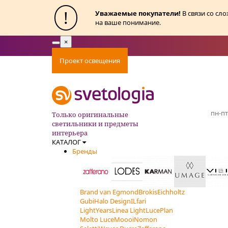
!
Уважаемые покупатели!
В связи со сл
на ваше понимание.
×
Toggle
navigation
Проект освещения
Оплата
Доставка
Ак
пн-пт
Только оригинальные
светильники и предметы
интерьера
КАТАЛОГ
Бренды
Brand van Egmond
Brokis
Eichholtz
Gubi
Halo Design
ILfari
LightYears
Linea Light
LucePlan
Molto Luce
Moooi
Nomon