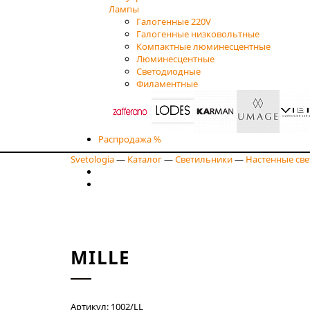
Лампы
Галогенные 220V
Галогенные низковольтные
Компактные люминесцентные
Люминесцентные
Светодиодные
Филаментные
Распродажа %
Svetologia
—
Каталог
—
Светильники
—
Настенные св
MILLE
Артикул: 1002/LL