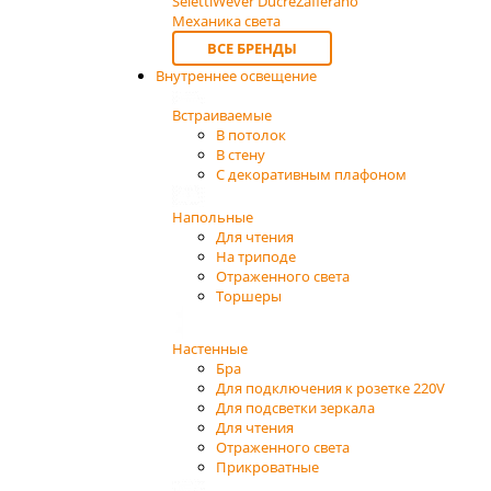
Seletti
Wever Ducre
Zafferano
Механика света
ВСЕ БРЕНДЫ
Внутреннее освещение
Встраиваемые
В потолок
В стену
С декоративным плафоном
Напольные
Для чтения
На триподе
Отраженного света
Торшеры
Настенные
Бра
Для подключения к розетке 220V
Для подсветки зеркала
Для чтения
Отраженного света
Прикроватные