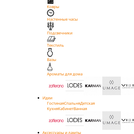
Ковры
Настенные часы
Подсвечники
Текстиль
Вазы
Ароматы для дома
Идеи
Гостиная
Спальня
Детская
Кухня
Кабинет
Ванная
Аксессуары и лампы