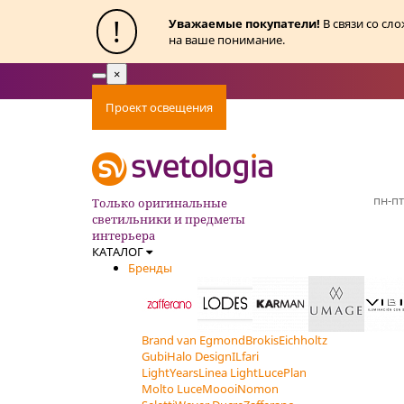
!
Уважаемые покупатели!
В связи со сл
на ваше понимание.
×
Toggle
navigation
Проект освещения
Оплата
Доставка
Ак
пн-пт
Только оригинальные
светильники и предметы
интерьера
КАТАЛОГ
Бренды
Brand van Egmond
Brokis
Eichholtz
Gubi
Halo Design
ILfari
LightYears
Linea Light
LucePlan
Molto Luce
Moooi
Nomon