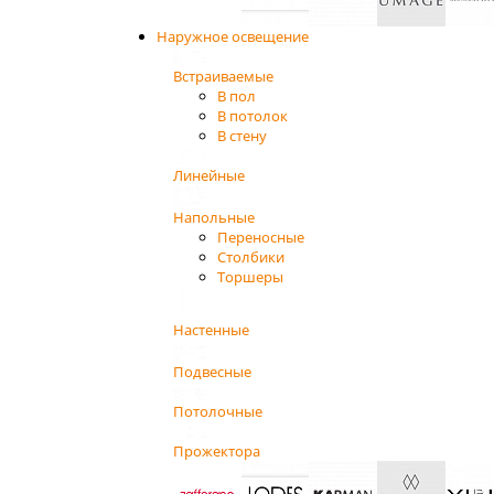
Наружное освещение
Встраиваемые
В пол
В потолок
В стену
Линейные
Напольные
Переносные
Столбики
Торшеры
Настенные
Подвесные
Потолочные
Прожектора