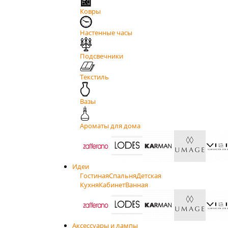
Ковры
Настенные часы
Подсвечники
Текстиль
Вазы
Ароматы для дома
Идеи
Гостиная
Спальня
Детская
Кухня
Кабинет
Ванная
Аксессуары и лампы