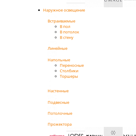
Наружное освещение
Встраиваемые
В пол
В потолок
В стену
Линейные
Напольные
Переносные
Столбики
Торшеры
Настенные
Подвесные
Потолочные
Прожектора