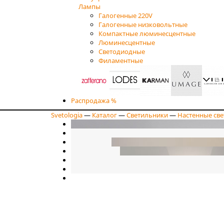
Лампы
Галогенные 220V
Галогенные низковольтные
Компактные люминесцентные
Люминесцентные
Светодиодные
Филаментные
Распродажа %
Svetologia
—
Каталог
—
Светильники
—
Настенные св