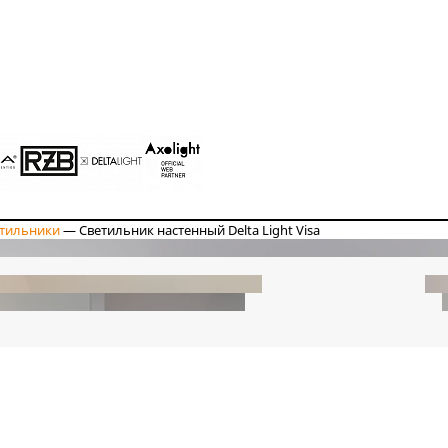
етильники
—
Светильник настенный Delta Light Visa