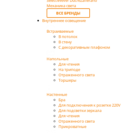
Seletti
Wever Ducre
Zafferano
Механика света
ВСЕ БРЕНДЫ
Внутреннее освещение
Встраиваемые
В потолок
В стену
С декоративным плафоном
Напольные
Для чтения
На триподе
Отраженного света
Торшеры
Настенные
Бра
Для подключения к розетке 220V
Для подсветки зеркала
Для чтения
Отраженного света
Прикроватные