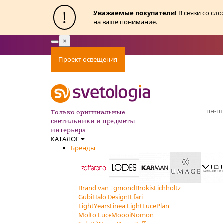
!
Уважаемые покупатели!
В связи со сл
на ваше понимание.
×
Toggle
navigation
Проект освещения
Оплата
Доставка
Ак
пн-пт
Только оригинальные
светильники и предметы
интерьера
КАТАЛОГ
Бренды
Brand van Egmond
Brokis
Eichholtz
Gubi
Halo Design
ILfari
LightYears
Linea Light
LucePlan
Molto Luce
Moooi
Nomon