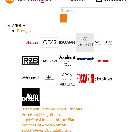
КАТАЛОГ
Бренды
Brand van Egmond
Brokis
Eichholtz
Gubi
Halo Design
ILfari
LightYears
Linea Light
LucePlan
Molto Luce
Moooi
Nomon
Seletti
Wever Ducre
Zafferano