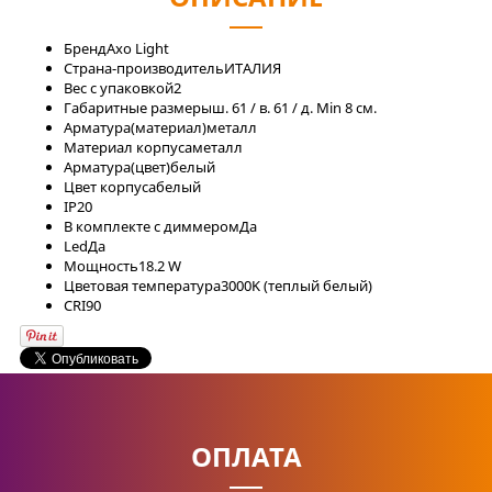
Бренд
Axo Light
Страна-производитель
ИТАЛИЯ
Вес с упаковкой
2
Габаритные размеры
ш. 61 / в. 61 / д. Min 8 см.
Арматура(материал)
металл
Материал корпуса
металл
Арматура(цвет)
белый
Цвет корпуса
белый
IP
20
В комплекте с диммером
Да
Led
Да
Мощность
18.2 W
Цветовая температура
3000K (теплый белый)
CRI
90
ОПЛАТА