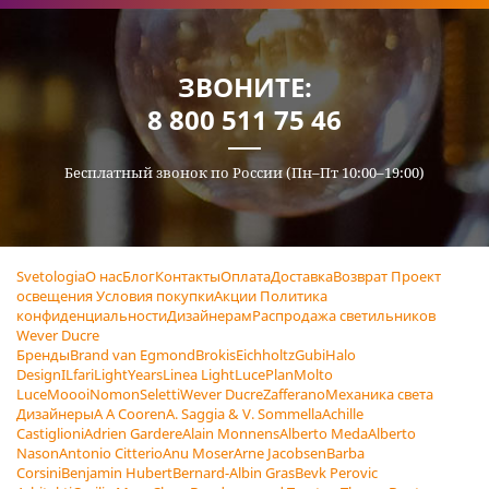
ЗВОНИТЕ:
8 800 511 75 46
Бесплатный звонок по России (Пн–Пт 10:00–19:00)
Svetologia
О нас
Блог
Контакты
Оплата
Доставка
Возврат
Проект
освещения
Условия покупки
Акции
Политика
конфиденциальности
Дизайнерам
Распродажа светильников
Wever Ducre
Бренды
Brand van Egmond
Brokis
Eichholtz
Gubi
Halo
Design
ILfari
LightYears
Linea Light
LucePlan
Molto
Luce
Moooi
Nomon
Seletti
Wever Ducre
Zafferano
Механика света
Дизайнеры
A A Cooren
A. Saggia & V. Sommella
Achille
Castiglioni
Adrien Gardere
Alain Monnens
Alberto Meda
Alberto
Nason
Antonio Citterio
Anu Moser
Arne Jacobsen
Barba
Corsini
Benjamin Hubert
Bernard-Albin Gras
Bevk Perovic