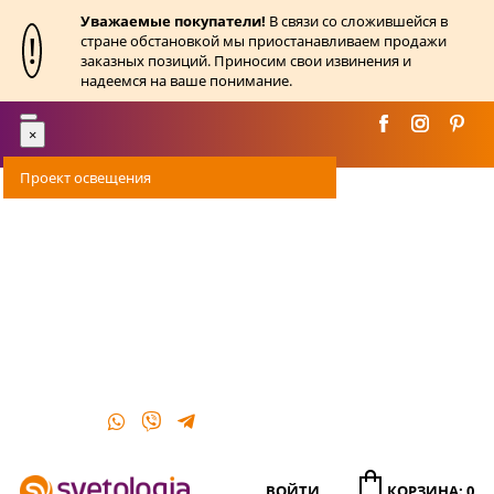
Уважаемые покупатели!
В связи со сложившейся в
!
стране обстановкой мы приостанавливаем продажи
заказных позиций. Приносим свои извинения и
надеемся на ваше понимание.
Toggle
×
navigation
Проект освещения
Оплата
Доставка
Акции
О магазине
Контакты
ВОЙТИ
КОРЗИНА: 0