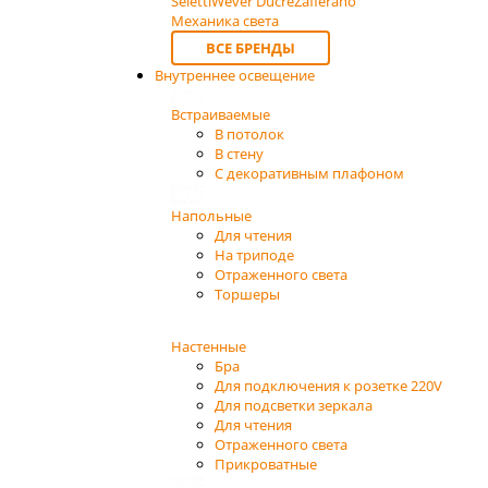
Seletti
Wever Ducre
Zafferano
Механика света
ВСЕ БРЕНДЫ
Внутреннее освещение
Встраиваемые
В потолок
В стену
С декоративным плафоном
Напольные
Для чтения
На триподе
Отраженного света
Торшеры
Настенные
Бра
Для подключения к розетке 220V
Для подсветки зеркала
Для чтения
Отраженного света
Прикроватные