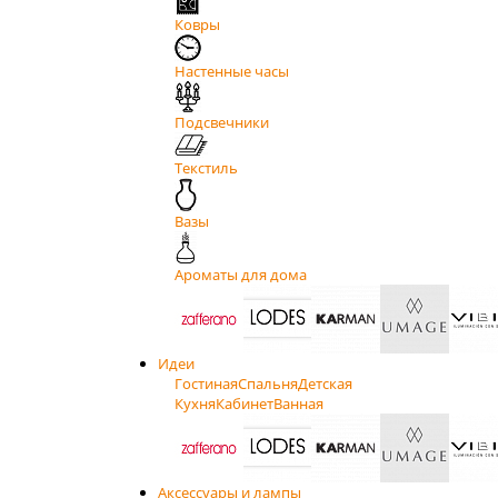
Ковры
Настенные часы
Подсвечники
Текстиль
Вазы
Ароматы для дома
Идеи
Гостиная
Спальня
Детская
Кухня
Кабинет
Ванная
Аксессуары и лампы