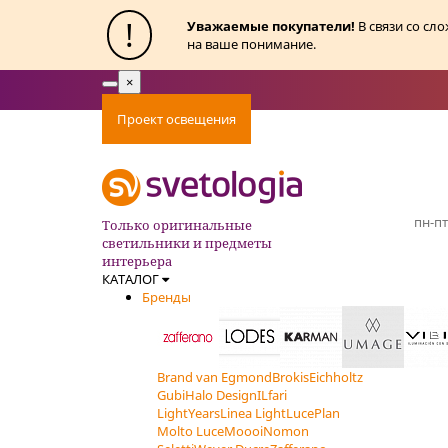
!
Уважаемые покупатели!
В связи со сл
на ваше понимание.
×
Toggle
navigation
Проект освещения
Оплата
Доставка
Ак
пн-пт
Только оригинальные
светильники и предметы
интерьера
КАТАЛОГ
Бренды
Brand van Egmond
Brokis
Eichholtz
Gubi
Halo Design
ILfari
LightYears
Linea Light
LucePlan
Molto Luce
Moooi
Nomon