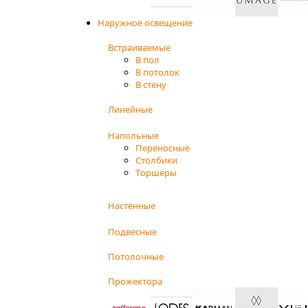
Наружное освещение
Встраиваемые
В пол
В потолок
В стену
Линейные
Напольные
Переносные
Столбики
Торшеры
Настенные
Подвесные
Потолочные
Прожектора