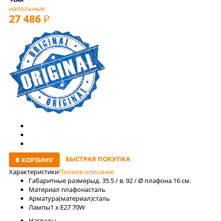
напольные
27 486
РУБ
БЫСТРАЯ ПОКУПКА
В КОРЗИНУ
Характеристики
Полное описание
Габаритные размеры
д. 35.5 / в. 92 / Ø плафона 16 см.
Материал плафона
сталь
Арматура(материал)
сталь
Лaмпы
1 x E27 70W
Награды