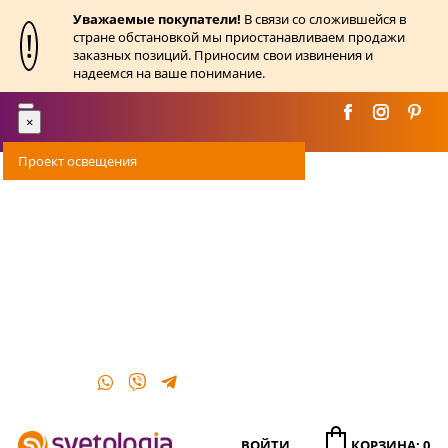
Уважаемые покупатели!
В связи со сложившейся в
!
стране обстановкой мы приостанавливаем продажи
заказных позиций. Приносим свои извинения и
надеемся на ваше понимание.
Toggle
×
navigation
Проект освещения
Оплата
Доставка
Акции
О магазине
Контакты
ВОЙТИ
КОРЗИНА: 0