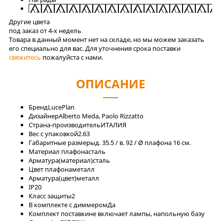
Другие цвета
под заказ от 4-x недель
Товара в данный момент нет на складе, но мы можем заказать
его специально для вас. Для уточнения срока поставки
свяжитесь
пожалуйста с нами.
ОПИСАНИЕ
Бренд
LucePlan
Дизайнер
Alberto Meda, Paolo Rizzatto
Страна-производитель
ИТАЛИЯ
Вес с упаковкой
2.63
Габаритные размеры
д. 35.5 / в. 92 / Ø плафона 16 см.
Материал плафона
сталь
Арматура(материал)
сталь
Цвет плафона
металл
Арматура(цвет)
металл
IP
20
Класс защиты
2
В комплекте с диммером
Да
Комплект поставки
не включает лампы, напольную базу