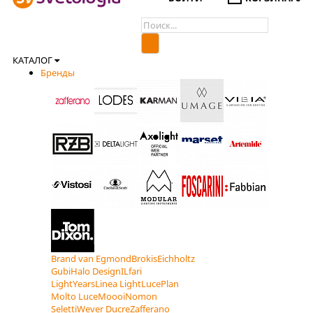
КАТАЛОГ
Бренды
Brand van Egmond
Brokis
Eichholtz
Gubi
Halo Design
ILfari
LightYears
Linea Light
LucePlan
Molto Luce
Moooi
Nomon
Seletti
Wever Ducre
Zafferano