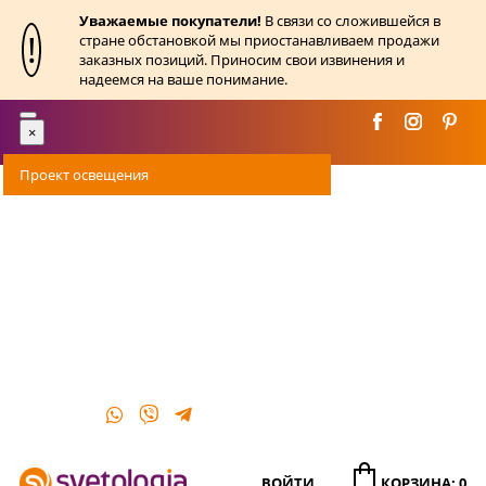
Уважаемые покупатели!
В связи со сложившейся в
!
стране обстановкой мы приостанавливаем продажи
заказных позиций. Приносим свои извинения и
надеемся на ваше понимание.
Toggle
×
navigation
Проект освещения
Оплата
Доставка
Акции
О магазине
Контакты
ВОЙТИ
КОРЗИНА: 0