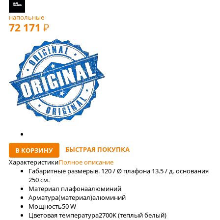
напольные
72 171
РУБ
БЫСТРАЯ ПОКУПКА
В КОРЗИНУ
Характеристики
Полное описание
Габаритные размеры
в. 120 / Ø плафона 13.5 / д. основания
250 см.
Материал плафона
алюминий
Арматура(материал)
алюминий
Мощность
50 W
Цветовая температура
2700K (теплый белый)