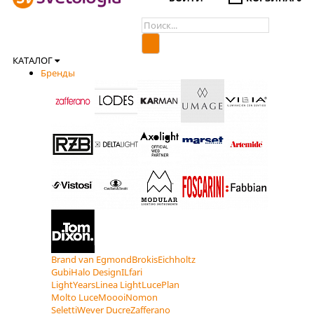
КАТАЛОГ
Бренды
Brand van Egmond
Brokis
Eichholtz
Gubi
Halo Design
ILfari
LightYears
Linea Light
LucePlan
Molto Luce
Moooi
Nomon
Seletti
Wever Ducre
Zafferano