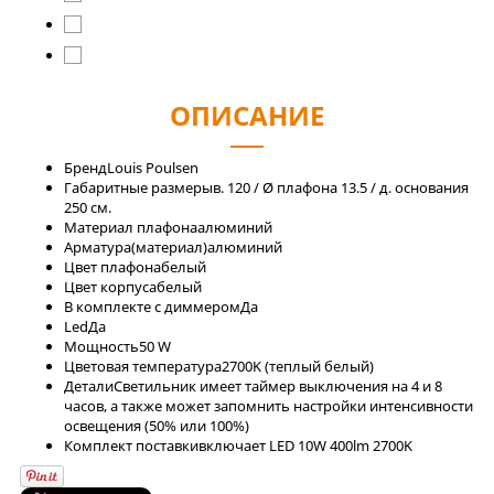
ОПИСАНИЕ
Бренд
Louis Poulsen
Габаритные размеры
в. 120 / Ø плафона 13.5 / д. основания
250 см.
Материал плафона
алюминий
Арматура(материал)
алюминий
Цвет плафона
белый
Цвет корпуса
белый
В комплекте с диммером
Да
Led
Да
Мощность
50 W
Цветовая температура
2700K (теплый белый)
Детали
Светильник имеет таймер выключения на 4 и 8
часов, а также может запомнить настройки интенсивности
освещения (50% или 100%)
Комплект поставки
включает LED 10W 400lm 2700K