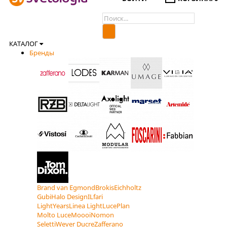
КАТАЛОГ
Бренды
Brand van Egmond
Brokis
Eichholtz
Gubi
Halo Design
ILfari
LightYears
Linea Light
LucePlan
Molto Luce
Moooi
Nomon
Seletti
Wever Ducre
Zafferano