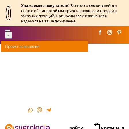
Уважаемые покупатели!
В связи со сложившейся в
!
стране обстановкой мы приостанавливаем продажи
заказных позиций. Приносим свои извинения и
надеемся на ваше понимание.
Toggle
×
navigation
Проект освещения
Оплата
Доставка
Акции
О магазине
Контакты
ВОЙТИ
КОРЗИНА: 0