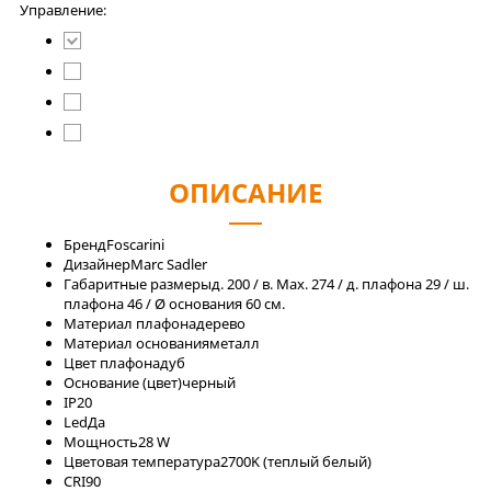
Управление:
ОПИСАНИЕ
Бренд
Foscarini
Дизайнер
Marc Sadler
Габаритные размеры
д. 200 / в. Max. 274 / д. плафона 29 / ш.
плафона 46 / Ø основания 60 см.
Материал плафона
дерево
Материал основания
металл
Цвет плафона
дуб
Основание (цвет)
черный
IP
20
Led
Да
Мощность
28 W
Цветовая температура
2700K (теплый белый)
CRI
90