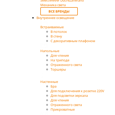
Seletti
Wever Ducre
Zafferano
Механика света
ВСЕ БРЕНДЫ
Внутреннее освещение
Встраиваемые
В потолок
В стену
С декоративным плафоном
Напольные
Для чтения
На триподе
Отраженного света
Торшеры
Настенные
Бра
Для подключения к розетке 220V
Для подсветки зеркала
Для чтения
Отраженного света
Прикроватные