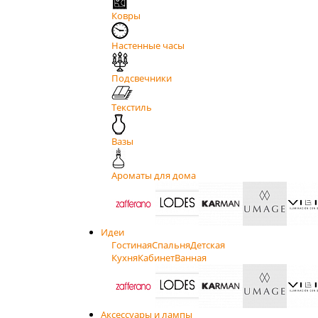
Ковры
Настенные часы
Подсвечники
Текстиль
Вазы
Ароматы для дома
Идеи
Гостиная
Спальня
Детская
Кухня
Кабинет
Ванная
Аксессуары и лампы