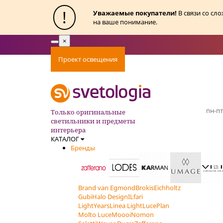
!
Уважаемые покупатели!
В связи со сл
на ваше понимание.
×
Toggle
navigation
Проект освещения
Оплата
Доставка
Ак
пн-пт
Только оригинальные
светильники и предметы
интерьера
КАТАЛОГ
Бренды
Brand van Egmond
Brokis
Eichholtz
Gubi
Halo Design
ILfari
LightYears
Linea Light
LucePlan
Molto Luce
Moooi
Nomon