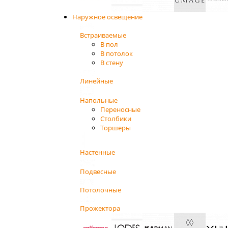
Наружное освещение
Встраиваемые
В пол
В потолок
В стену
Линейные
Напольные
Переносные
Столбики
Торшеры
Настенные
Подвесные
Потолочные
Прожектора