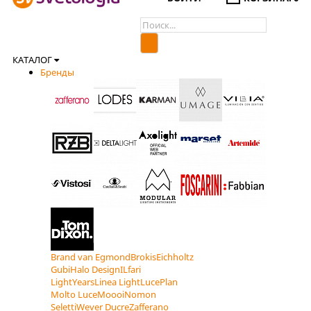
КАТАЛОГ
Бренды
Brand van Egmond
Brokis
Eichholtz
Gubi
Halo Design
ILfari
LightYears
Linea Light
LucePlan
Molto Luce
Moooi
Nomon
Seletti
Wever Ducre
Zafferano