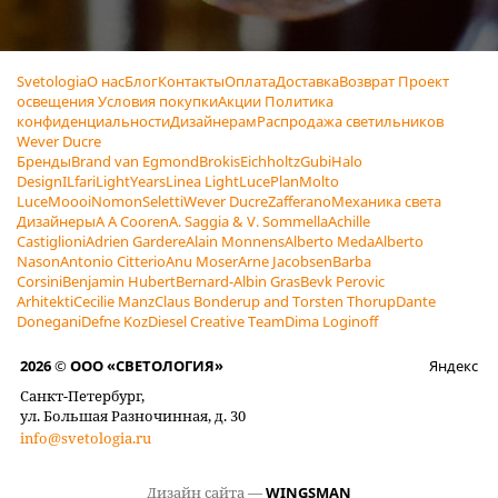
Svetologia
О нас
Блог
Контакты
Оплата
Доставка
Возврат
Проект
освещения
Условия покупки
Акции
Политика
конфиденциальности
Дизайнерам
Распродажа светильников
Wever Ducre
Бренды
Brand van Egmond
Brokis
Eichholtz
Gubi
Halo
Design
ILfari
LightYears
Linea Light
LucePlan
Molto
Luce
Moooi
Nomon
Seletti
Wever Ducre
Zafferano
Механика света
Дизайнеры
A A Cooren
A. Saggia & V. Sommella
Achille
Castiglioni
Adrien Gardere
Alain Monnens
Alberto Meda
Alberto
Nason
Antonio Citterio
Anu Moser
Arne Jacobsen
Barba
Corsini
Benjamin Hubert
Bernard-Albin Gras
Bevk Perovic
Arhitekti
Cecilie Manz
Claus Bonderup and Torsten Thorup
Dante
Donegani
Defne Koz
Diesel Creative Team
Dima Loginoff
2026 © ООО «СВЕТОЛОГИЯ»
Яндекс
Санкт-Петербург,
ул. Большая Разночинная, д. 30
info@svetologia.ru
Дизайн сайта —
WINGSMAN