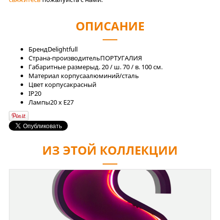
ОПИСАНИЕ
Бренд
Delightfull
Страна-производитель
ПОРТУГАЛИЯ
Габаритные размеры
д. 20 / ш. 70 / в. 100 см.
Материал корпуса
алюминий/сталь
Цвет корпуса
красный
IP
20
Лaмпы
20 x E27
ИЗ ЭТОЙ КОЛЛЕКЦИИ