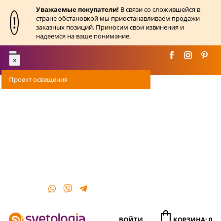
Уважаемые покупатели!
В связи со сложившейся в
!
стране обстановкой мы приостанавливаем продажи
заказных позиций. Приносим свои извинения и
надеемся на ваше понимание.
Toggle
×
navigation
Проект освещения
Оплата
Доставка
Акции
О магазине
Контакты
ВОЙТИ
КОРЗИНА: 0