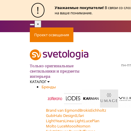
!
Уважаемые покупатели!
В связи со сл
на ваше понимание.
×
Toggle
navigation
Проект освещения
Оплата
Доставка
Ак
пн-пт
Только оригинальные
светильники и предметы
интерьера
КАТАЛОГ
Бренды
Brand van Egmond
Brokis
Eichholtz
Gubi
Halo Design
ILfari
LightYears
Linea Light
LucePlan
Molto Luce
Moooi
Nomon