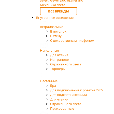
Seletti
Wever Ducre
Zafferano
Механика света
ВСЕ БРЕНДЫ
Внутреннее освещение
Встраиваемые
В потолок
В стену
С декоративным плафоном
Напольные
Для чтения
На триподе
Отраженного света
Торшеры
Настенные
Бра
Для подключения к розетке 220V
Для подсветки зеркала
Для чтения
Отраженного света
Прикроватные