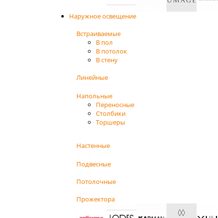
Наружное освещение
Встраиваемые
В пол
В потолок
В стену
Линейные
Напольные
Переносные
Столбики
Торшеры
Настенные
Подвесные
Потолочные
Прожектора