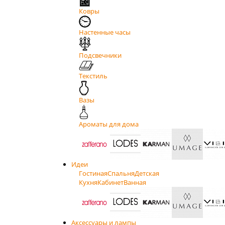
Ковры
Настенные часы
Подсвечники
Текстиль
Вазы
Ароматы для дома
Идеи
Гостиная
Спальня
Детская
Кухня
Кабинет
Ванная
Аксессуары и лампы