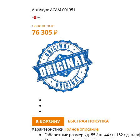
Артикул: ACAM.001351
напольные
76 305
РУБ
БЫСТРАЯ ПОКУПКА
В КОРЗИНУ
Характеристики
Полное описание
Габаритные размеры
д. 55 / ш. 44 / в. 152 / д. п