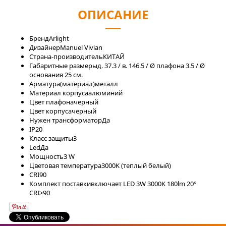
ОПИСАНИЕ
Бренд
Arlight
Дизайнер
Manuel Vivian
Страна-производитель
КИТАЙ
Габаритные размеры
д. 37.3 / в. 146.5 / Ø плафона 3.5 / Ø
основания 25 см.
Арматура(материал)
металл
Материал корпуса
алюминий
Цвет плафона
черный
Цвет корпуса
черный
Нужен трансформатор
Да
IP
20
Класс защиты
3
Led
Да
Мощность
3 W
Цветовая температура
3000K (теплый белый)
CRI
90
Комплект поставки
включает LED 3W 3000K 180lm 20°
CRI>90