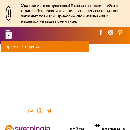
Уважаемые покупатели!
В связи со сложившейся в
!
стране обстановкой мы приостанавливаем продажи
заказных позиций. Приносим свои извинения и
надеемся на ваше понимание.
Toggle
×
navigation
Проект освещения
Оплата
Доставка
Акции
О магазине
Контакты
ВОЙТИ
КОРЗИНА: 0