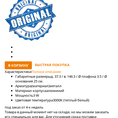
БЫСТРАЯ ПОКУПКА
В КОРЗИНУ
Характеристики
Полное описание
Габаритные размеры
д. 37.3 / в. 146.5 / Ø плафона 3.5 / Ø
основания 25 см.
Арматура(материал)
металл
Материал корпуса
алюминий
Мощность
3 W
Цветовая температура
3000K (теплый белый)
под заказ от 4-x недель
Товара в данный момент нет на складе, но мы можем заказать
его специально для вас. Для уточнения срока поставки