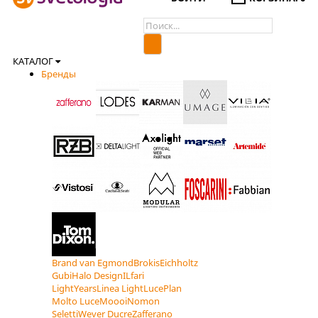
КАТАЛОГ
Бренды
Brand van Egmond
Brokis
Eichholtz
Gubi
Halo Design
ILfari
LightYears
Linea Light
LucePlan
Molto Luce
Moooi
Nomon
Seletti
Wever Ducre
Zafferano