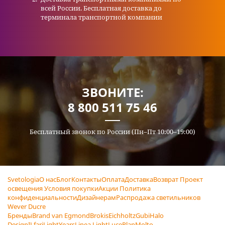
всей России. Бесплатная доставка до
терминала транспортной компании
ЗВОНИТЕ:
8 800 511 75 46
Бесплатный звонок по России (Пн–Пт 10:00–19:00)
Svetologia
О нас
Блог
Контакты
Оплата
Доставка
Возврат
Проект
освещения
Условия покупки
Акции
Политика
конфиденциальности
Дизайнерам
Распродажа светильников
Wever Ducre
Бренды
Brand van Egmond
Brokis
Eichholtz
Gubi
Halo
Design
ILfari
LightYears
Linea Light
LucePlan
Molto