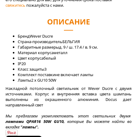
свяжитесь
пожалуйста с нами.
ОПИСАНИЕ
Бренд
Wever Ducre
Страна-производитель
БЕЛЬГИЯ
Габаритные размеры
д. 9 / ш. 17.4 / в. 9 см.
Материал корпуса
металл
Цвет корпуса
белый
IP
20
Класс защиты
3
Комплект поставки
не включает лампы
Лaмпы
2 x GU10 50W
Накладной потолочный светильник от Wever Ducre с двумя
источниками. Корпус и внутренняя вставка цвета шампань
выполнены из окрашенного алюминия. Docus дает
направленный свет
Мы предлагаем укомплектовать этот светильник двумя
лампами QPAR16 50W GU10,
которые Вы можете найти во
вкладке
"лампы".