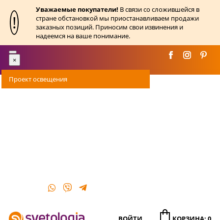
Уважаемые покупатели!
В связи со сложившейся в
!
стране обстановкой мы приостанавливаем продажи
заказных позиций. Приносим свои извинения и
надеемся на ваше понимание.
Toggle
×
navigation
Проект освещения
Оплата
Доставка
Акции
О магазине
Контакты
ВОЙТИ
КОРЗИНА: 0