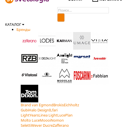
КАТАЛОГ
Бренды
Brand van Egmond
Brokis
Eichholtz
Gubi
Halo Design
ILfari
LightYears
Linea Light
LucePlan
Molto Luce
Moooi
Nomon
Seletti
Wever Ducre
Zafferano