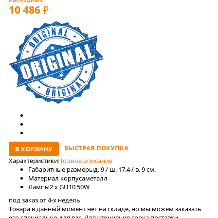
10 486
РУБ
БЫСТРАЯ ПОКУПКА
В КОРЗИНУ
Характеристики
Полное описание
Габаритные размеры
д. 9 / ш. 17.4 / в. 9 см.
Материал корпуса
металл
Лaмпы
2 x GU10 50W
под заказ от 4-x недель
Товара в данный момент нет на складе, но мы можем заказать
его специально для вас. Для уточнения срока поставки