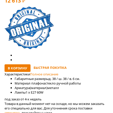
12 613
РУБ
БЫСТРАЯ ПОКУПКА
В КОРЗИНУ
Характеристики
Полное описание
Габаритные размеры
д. 38 / ш. 38 / в. 6 см.
Материал плафона
стекло ручной работы
Арматура(материал)
металл
Лaмпы
1 x E27 60W
под заказ от 4-x недель
Товара в данный момент нет на складе, но мы можем заказать
его специально для вас. Для уточнения срока поставки
свяжитесь
пожалуйста с нами.