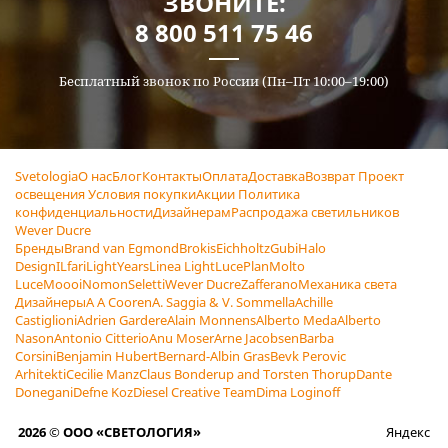
ЗВОНИТЕ:
8 800 511 75 46
Бесплатный звонок по России (Пн–Пт 10:00–19:00)
Svetologia
О нас
Блог
Контакты
Оплата
Доставка
Возврат
Проект
освещения
Условия покупки
Акции
Политика
конфиденциальности
Дизайнерам
Распродажа светильников
Wever Ducre
Бренды
Brand van Egmond
Brokis
Eichholtz
Gubi
Halo
Design
ILfari
LightYears
Linea Light
LucePlan
Molto
Luce
Moooi
Nomon
Seletti
Wever Ducre
Zafferano
Механика света
Дизайнеры
A A Cooren
A. Saggia & V. Sommella
Achille
Castiglioni
Adrien Gardere
Alain Monnens
Alberto Meda
Alberto
Nason
Antonio Citterio
Anu Moser
Arne Jacobsen
Barba
Corsini
Benjamin Hubert
Bernard-Albin Gras
Bevk Perovic
Arhitekti
Cecilie Manz
Claus Bonderup and Torsten Thorup
Dante
Donegani
Defne Koz
Diesel Creative Team
Dima Loginoff
2026 © ООО «СВЕТОЛОГИЯ»
Яндекс