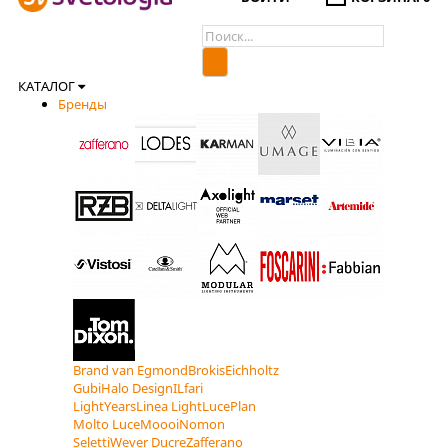
КАТАЛОГ
Бренды
Brand van Egmond
Brokis
Eichholtz
Gubi
Halo Design
ILfari
LightYears
Linea Light
LucePlan
Molto Luce
Moooi
Nomon
Seletti
Wever Ducre
Zafferano