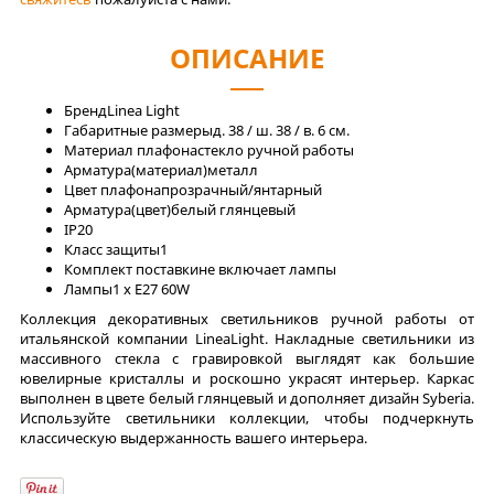
ОПИСАНИЕ
Бренд
Linea Light
Габаритные размеры
д. 38 / ш. 38 / в. 6 см.
Материал плафона
стекло ручной работы
Арматура(материал)
металл
Цвет плафона
прозрачный/янтарный
Арматура(цвет)
белый глянцевый
IP
20
Класс защиты
1
Комплект поставки
не включает лампы
Лaмпы
1 x E27 60W
Коллекция декоративных светильников ручной работы от
итальянской компании LineaLight. Накладные светильники из
массивного стекла с гравировкой выглядят как большие
ювелирные кристаллы и роскошно украсят интерьер. Каркас
выполнен в цвете белый глянцевый и дополняет дизайн Syberia.
Используйте светильники коллекции, чтобы подчеркнуть
классическую выдержанность вашего интерьера.