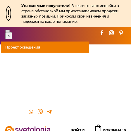
Уважаемые покупатели!
В связи со сложившейся в
!
стране обстановкой мы приостанавливаем продажи
заказных позиций. Приносим свои извинения и
надеемся на ваше понимание.
Toggle
×
navigation
Проект освещения
Оплата
Доставка
Акции
О магазине
Контакты
ВОЙТИ
КОРЗИНА: 0