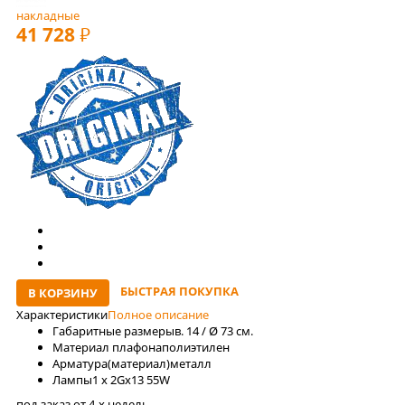
накладные
41 728
РУБ
БЫСТРАЯ ПОКУПКА
В КОРЗИНУ
Характеристики
Полное описание
Габаритные размеры
в. 14 / Ø 73 см.
Материал плафона
полиэтилен
Арматура(материал)
металл
Лaмпы
1 x 2Gx13 55W
под заказ от 4-x недель