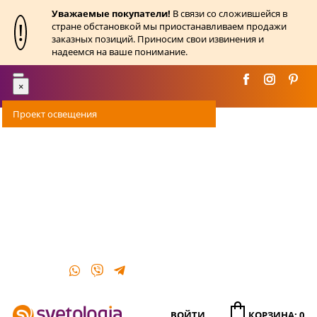
Уважаемые покупатели!
В связи со сложившейся в
!
стране обстановкой мы приостанавливаем продажи
заказных позиций. Приносим свои извинения и
надеемся на ваше понимание.
Toggle
×
navigation
Проект освещения
Оплата
Доставка
Акции
О магазине
Контакты
ВОЙТИ
КОРЗИНА: 0