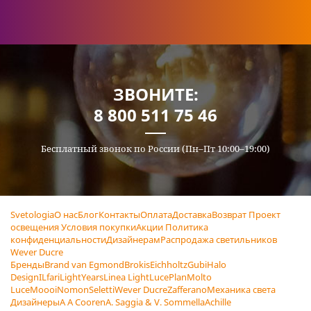
ЗВОНИТЕ:
8 800 511 75 46
Бесплатный звонок по России (Пн–Пт 10:00–19:00)
Svetologia
О нас
Блог
Контакты
Оплата
Доставка
Возврат
Проект
освещения
Условия покупки
Акции
Политика
конфиденциальности
Дизайнерам
Распродажа светильников
Wever Ducre
Бренды
Brand van Egmond
Brokis
Eichholtz
Gubi
Halo
Design
ILfari
LightYears
Linea Light
LucePlan
Molto
Luce
Moooi
Nomon
Seletti
Wever Ducre
Zafferano
Механика света
Дизайнеры
A A Cooren
A. Saggia & V. Sommella
Achille