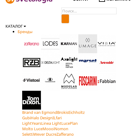
КАТАЛОГ
Бренды
Brand van Egmond
Brokis
Eichholtz
Gubi
Halo Design
ILfari
LightYears
Linea Light
LucePlan
Molto Luce
Moooi
Nomon
Seletti
Wever Ducre
Zafferano