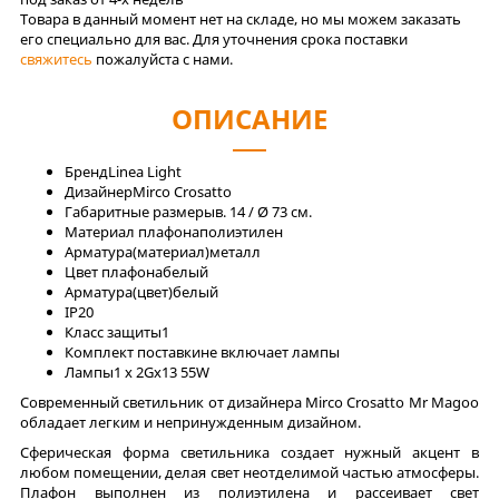
Товара в данный момент нет на складе, но мы можем заказать
его специально для вас. Для уточнения срока поставки
свяжитесь
пожалуйста с нами.
ОПИСАНИЕ
Бренд
Linea Light
Дизайнер
Mirco Crosatto
Габаритные размеры
в. 14 / Ø 73 см.
Материал плафона
полиэтилен
Арматура(материал)
металл
Цвет плафона
белый
Арматура(цвет)
белый
IP
20
Класс защиты
1
Комплект поставки
не включает лампы
Лaмпы
1 x 2Gx13 55W
Современный светильник от дизайнера Mirco Crosatto Mr Magoo
обладает легким и непринужденным дизайном.
Сферическая форма светильника создает нужный акцент в
любом помещении, делая свет неотделимой частью атмосферы.
Плафон выполнен из полиэтилена и рассеивает свет