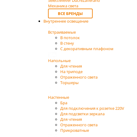
Seletti
Wever Ducre
Zafferano
Механика света
ВСЕ БРЕНДЫ
Внутреннее освещение
Встраиваемые
В потолок
В стену
С декоративным плафоном
Напольные
Для чтения
На триподе
Отраженного света
Торшеры
Настенные
Бра
Для подключения к розетке 220V
Для подсветки зеркала
Для чтения
Отраженного света
Прикроватные