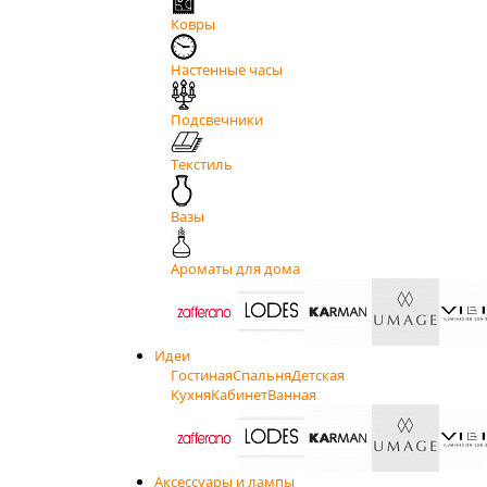
Ковры
Настенные часы
Подсвечники
Текстиль
Вазы
Ароматы для дома
Идеи
Гостиная
Спальня
Детская
Кухня
Кабинет
Ванная
Аксессуары и лампы