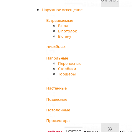
Наружное освещение
Встраиваемые
В пол
В потолок
В стену
Линейные
Напольные
Переносные
Столбики
Торшеры
Настенные
Подвесные
Потолочные
Прожектора