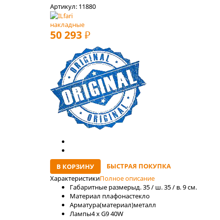
Артикул: 11880
накладные
50 293
РУБ
БЫСТРАЯ ПОКУПКА
В КОРЗИНУ
Характеристики
Полное описание
Габаритные размеры
д. 35 / ш. 35 / в. 9 см.
Материал плафона
стекло
Арматура(материал)
металл
Лaмпы
4 x G9 40W