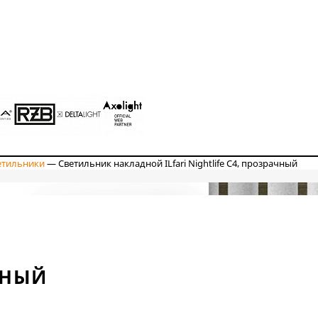
етильники
—
Светильник накладной ILfari Nightlife С4, прозрачный
ЧНЫЙ