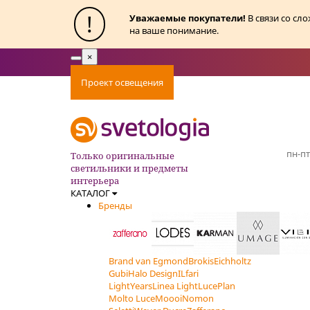
!
Уважаемые покупатели!
В связи со сл
на ваше понимание.
×
Toggle
navigation
Проект освещения
Оплата
Доставка
Ак
пн-пт
Только оригинальные
светильники и предметы
интерьера
КАТАЛОГ
Бренды
Brand van Egmond
Brokis
Eichholtz
Gubi
Halo Design
ILfari
LightYears
Linea Light
LucePlan
Molto Luce
Moooi
Nomon