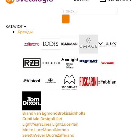
КАТАЛОГ
Бренды
Brand van Egmond
Brokis
Eichholtz
Gubi
Halo Design
ILfari
LightYears
Linea Light
LucePlan
Molto Luce
Moooi
Nomon
Seletti
Wever Ducre
Zafferano