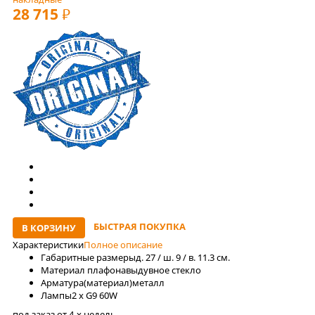
28 715
РУБ
БЫСТРАЯ ПОКУПКА
В КОРЗИНУ
Характеристики
Полное описание
Габаритные размеры
д. 27 / ш. 9 / в. 11.3 см.
Материал плафона
выдувное стекло
Арматура(материал)
металл
Лaмпы
2 x G9 60W
под заказ от 4-x недель