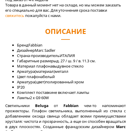
Товара в данный момент нет на складе, но мы можем заказать
его специально для вас. Для уточнения срока поставки
свяжитесь
пожалуйста с нами.
ОПИСАНИЕ
Бренд
Fabbian
Дизайнер
Marc Sadler
Страна-производитель
ИТАЛИЯ
Габаритные размеры
д. 27 / ш. 9 / в. 11.3 см.
Материал плафона
выдувное стекло
Арматура(материал)
металл
Цвет плафона
белый
Арматура(цвет)
полированный хром
IP
20
Комплект поставки
не включает лампы
Лaмпы
2 x G9 60W
Cветильники
Beluga
от
Fabbian
чем-то напоминают
прожекторы. Плафон светильника, выполненный из стекла с
добавлением оксида свинца обладает всеми преимуществами
хрусталя: чистота и прозрачность, а еще он способен вращаться
в двух плоскостях. Созданные французским дизайнером
Marc