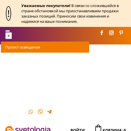
Уважаемые покупатели!
В связи со сложившейся в
!
стране обстановкой мы приостанавливаем продажи
заказных позиций. Приносим свои извинения и
надеемся на ваше понимание.
Toggle
×
navigation
Проект освещения
Оплата
Доставка
Акции
О магазине
Контакты
ВОЙТИ
КОРЗИНА: 0