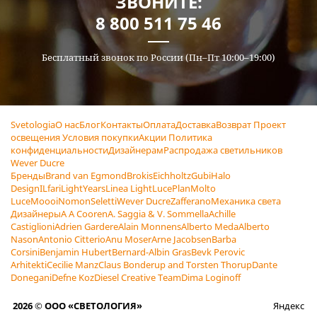
ЗВОНИТЕ:
8 800 511 75 46
Бесплатный звонок по России (Пн–Пт 10:00–19:00)
Svetologia
О нас
Блог
Контакты
Оплата
Доставка
Возврат
Проект
освещения
Условия покупки
Акции
Политика
конфиденциальности
Дизайнерам
Распродажа светильников
Wever Ducre
Бренды
Brand van Egmond
Brokis
Eichholtz
Gubi
Halo
Design
ILfari
LightYears
Linea Light
LucePlan
Molto
Luce
Moooi
Nomon
Seletti
Wever Ducre
Zafferano
Механика света
Дизайнеры
A A Cooren
A. Saggia & V. Sommella
Achille
Castiglioni
Adrien Gardere
Alain Monnens
Alberto Meda
Alberto
Nason
Antonio Citterio
Anu Moser
Arne Jacobsen
Barba
Corsini
Benjamin Hubert
Bernard-Albin Gras
Bevk Perovic
Arhitekti
Cecilie Manz
Claus Bonderup and Torsten Thorup
Dante
Donegani
Defne Koz
Diesel Creative Team
Dima Loginoff
2026 © ООО «СВЕТОЛОГИЯ»
Яндекс