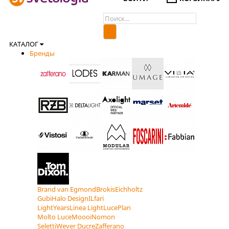
КАТАЛОГ
Бренды
Brand van Egmond
Brokis
Eichholtz
Gubi
Halo Design
ILfari
LightYears
Linea Light
LucePlan
Molto Luce
Moooi
Nomon
Seletti
Wever Ducre
Zafferano