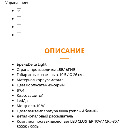
Управление:
ОПИСАНИЕ
Бренд
Delta Light
Страна-производитель
БЕЛЬГИЯ
Габаритные размеры
в. 10.5 / Ø 26 см.
Материал корпуса
металл
Цвет корпуса
темно-серый
IP
64
Класс защиты
1
Led
Да
Мощность
10 W
Цветовая температура
3000K (теплый белый)
Детали
опаловый рассеиватель
Комплект поставки
включает LED CLUSTER 10W / CRI>80 /
3000K / 900lm