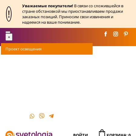
Уважаемые покупатели!
В связи со сложившейся в
!
стране обстановкой мы приостанавливаем продажи
заказных позиций. Приносим свои извинения и
надеемся на ваше понимание.
Toggle
×
navigation
Проект освещения
Оплата
Доставка
Акции
О магазине
Контакты
ВОЙТИ
КОРЗИНА: 0