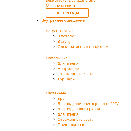
Seletti
Wever Ducre
Zafferano
Механика света
ВСЕ БРЕНДЫ
Внутреннее освещение
Встраиваемые
В потолок
В стену
С декоративным плафоном
Напольные
Для чтения
На триподе
Отраженного света
Торшеры
Настенные
Бра
Для подключения к розетке 220V
Для подсветки зеркала
Для чтения
Отраженного света
Прикроватные