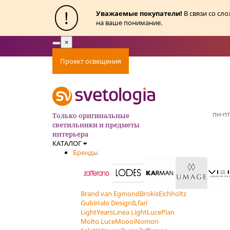
!
Уважаемые покупатели!
В связи со сл
на ваше понимание.
×
Toggle
navigation
Проект освещения
Оплата
Доставка
Ак
пн-пт
Только оригинальные
светильники и предметы
интерьера
КАТАЛОГ
Бренды
Brand van Egmond
Brokis
Eichholtz
Gubi
Halo Design
ILfari
LightYears
Linea Light
LucePlan
Molto Luce
Moooi
Nomon