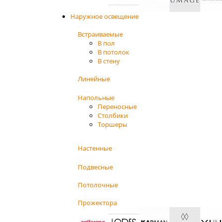
Наружное освещение
Встраиваемые
В пол
В потолок
В стену
Линейные
Напольные
Переносные
Столбики
Торшеры
Настенные
Подвесные
Потолочные
Прожектора