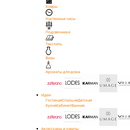
Ковры
Настенные часы
Подсвечники
Текстиль
Вазы
Ароматы для дома
Идеи
Гостиная
Спальня
Детская
Кухня
Кабинет
Ванная
Аксессуары и лампы