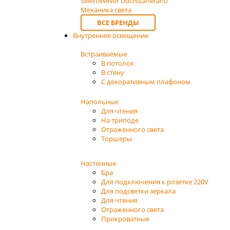
Seletti
Wever Ducre
Zafferano
Механика света
ВСЕ БРЕНДЫ
Внутреннее освещение
Встраиваемые
В потолок
В стену
С декоративным плафоном
Напольные
Для чтения
На триподе
Отраженного света
Торшеры
Настенные
Бра
Для подключения к розетке 220V
Для подсветки зеркала
Для чтения
Отраженного света
Прикроватные