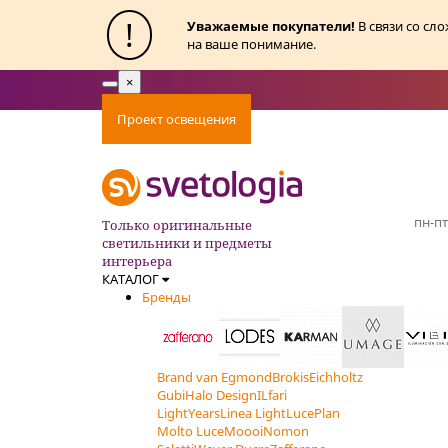
!
Уважаемые покупатели!
В связи со сл
на ваше понимание.
×
Toggle
navigation
Проект освещения
Оплата
Доставка
Ак
пн-пт
Только оригинальные
светильники и предметы
интерьера
КАТАЛОГ
Бренды
Brand van Egmond
Brokis
Eichholtz
Gubi
Halo Design
ILfari
LightYears
Linea Light
LucePlan
Molto Luce
Moooi
Nomon