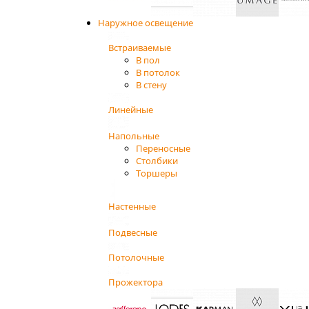
Наружное освещение
Встраиваемые
В пол
В потолок
В стену
Линейные
Напольные
Переносные
Столбики
Торшеры
Настенные
Подвесные
Потолочные
Прожектора