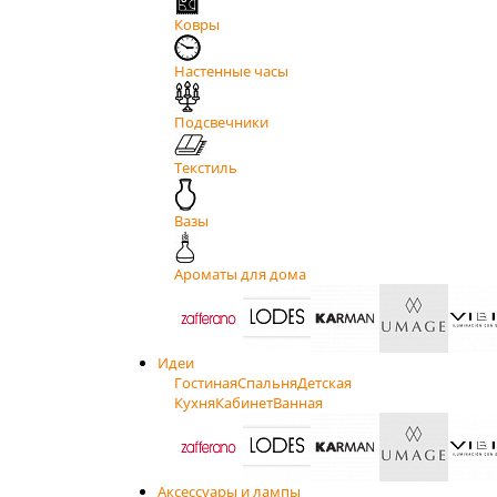
Ковры
Настенные часы
Подсвечники
Текстиль
Вазы
Ароматы для дома
Идеи
Гостиная
Спальня
Детская
Кухня
Кабинет
Ванная
Аксессуары и лампы