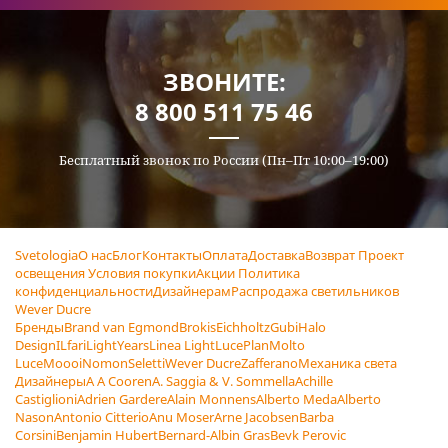
ЗВОНИТЕ:
8 800 511 75 46
Бесплатный звонок по России (Пн–Пт 10:00–19:00)
Svetologia
О нас
Блог
Контакты
Оплата
Доставка
Возврат
Проект
освещения
Условия покупки
Акции
Политика
конфиденциальности
Дизайнерам
Распродажа светильников
Wever Ducre
Бренды
Brand van Egmond
Brokis
Eichholtz
Gubi
Halo
Design
ILfari
LightYears
Linea Light
LucePlan
Molto
Luce
Moooi
Nomon
Seletti
Wever Ducre
Zafferano
Механика света
Дизайнеры
A A Cooren
A. Saggia & V. Sommella
Achille
Castiglioni
Adrien Gardere
Alain Monnens
Alberto Meda
Alberto
Nason
Antonio Citterio
Anu Moser
Arne Jacobsen
Barba
Corsini
Benjamin Hubert
Bernard-Albin Gras
Bevk Perovic