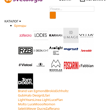
КАТАЛОГ
Бренды
Brand van Egmond
Brokis
Eichholtz
Gubi
Halo Design
ILfari
LightYears
Linea Light
LucePlan
Molto Luce
Moooi
Nomon
Seletti
Wever Ducre
Zafferano