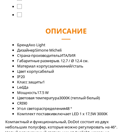
ОПИСАНИЕ
Бренд
Axo Light
Дизайнер
Simone Micheli
Страна-производитель
ИТАЛИЯ
Габаритные размеры
в. 12.7 / Ø 12.4 см.
Материал корпуса
алюминий/сталь
Цвет корпуса
белый
IP
20
Класс защиты
1
Led
Да
Мощность
17.5 W
Цветовая температура
3000K (теплый белый)
CRI
90
Угол светораспределения
48 °
Комплект поставки
включает LED 1 x 17,5W 3000K
Компактный и функциональный, DoDot состоит из двух
небольших полусфер, которые можно регулировать на 46°.