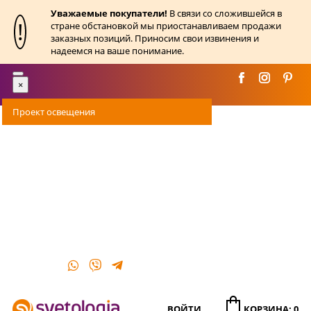
Уважаемые покупатели!
В связи со сложившейся в
!
стране обстановкой мы приостанавливаем продажи
заказных позиций. Приносим свои извинения и
надеемся на ваше понимание.
Toggle
×
navigation
Проект освещения
Оплата
Доставка
Акции
О магазине
Контакты
ВОЙТИ
КОРЗИНА: 0