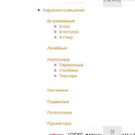
Наружное освещение
Встраиваемые
В пол
В потолок
В стену
Линейные
Напольные
Переносные
Столбики
Торшеры
Настенные
Подвесные
Потолочные
Прожектора