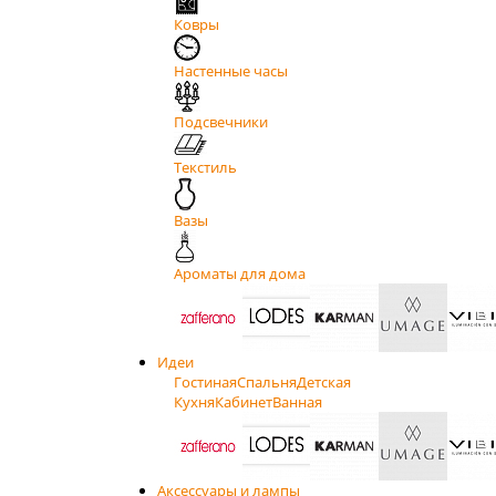
Ковры
Настенные часы
Подсвечники
Текстиль
Вазы
Ароматы для дома
Идеи
Гостиная
Спальня
Детская
Кухня
Кабинет
Ванная
Аксессуары и лампы