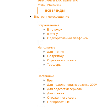
Seletti
Wever Ducre
Zafferano
Механика света
ВСЕ БРЕНДЫ
Внутреннее освещение
Встраиваемые
В потолок
В стену
С декоративным плафоном
Напольные
Для чтения
На триподе
Отраженного света
Торшеры
Настенные
Бра
Для подключения к розетке 220V
Для подсветки зеркала
Для чтения
Отраженного света
Прикроватные