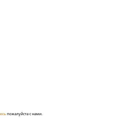
есь
пожалуйста с нами.