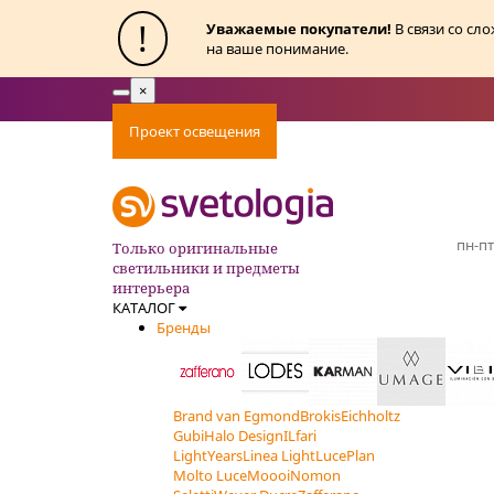
!
Уважаемые покупатели!
В связи со сл
на ваше понимание.
×
Toggle
navigation
Проект освещения
Оплата
Доставка
Ак
пн-пт
Только оригинальные
светильники и предметы
интерьера
КАТАЛОГ
Бренды
Brand van Egmond
Brokis
Eichholtz
Gubi
Halo Design
ILfari
LightYears
Linea Light
LucePlan
Molto Luce
Moooi
Nomon