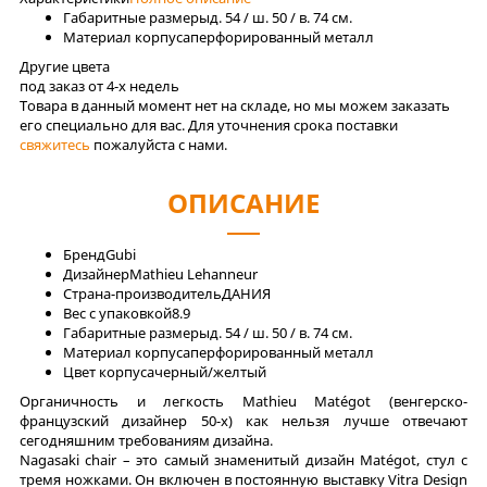
Габаритные размеры
д. 54 / ш. 50 / в. 74 см.
Материал корпуса
перфорированный металл
Другие цвета
под заказ от 4-x недель
Товара в данный момент нет на складе, но мы можем заказать
его специально для вас. Для уточнения срока поставки
свяжитесь
пожалуйста с нами.
ОПИСАНИЕ
Бренд
Gubi
Дизайнер
Mathieu Lehanneur
Страна-производитель
ДАНИЯ
Вес с упаковкой
8.9
Габаритные размеры
д. 54 / ш. 50 / в. 74 см.
Материал корпуса
перфорированный металл
Цвет корпуса
черный/желтый
Органичность и легкость Mathieu Matégot (венгерско-
французский дизайнер 50-х) как нельзя лучше отвечают
сегодняшним требованиям дизайна.
Nagasaki chair – это самый знаменитый дизайн Matégot, стул с
тремя ножками. Он включен в постоянную выставку Vitra Design