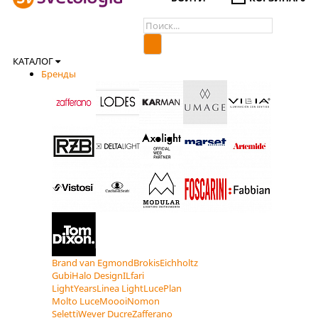
КАТАЛОГ
Бренды
Brand van Egmond
Brokis
Eichholtz
Gubi
Halo Design
ILfari
LightYears
Linea Light
LucePlan
Molto Luce
Moooi
Nomon
Seletti
Wever Ducre
Zafferano