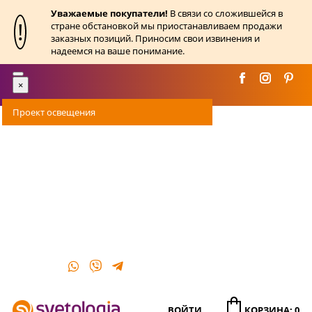
Уважаемые покупатели!
В связи со сложившейся в
!
стране обстановкой мы приостанавливаем продажи
заказных позиций. Приносим свои извинения и
надеемся на ваше понимание.
Toggle
×
navigation
Проект освещения
Оплата
Доставка
Акции
О магазине
Контакты
ВОЙТИ
КОРЗИНА: 0