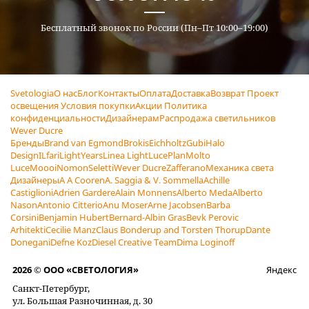
Бесплатный звонок по России (Пн–Пт 10:00–19:00)
Svetologia
О нас
Блог
Контакты
Оплата
Доставка
Возврат
Проект
освещения
Условия покупки
Акции
Политика
конфиденциальности
Дизайнерам
Распродажа светильников
Wever Ducre
Бренды
Brand van Egmond
Brokis
Eichholtz
Gubi
Halo
Design
ILfari
LightYears
Linea Light
LucePlan
Molto
Luce
Moooi
Nomon
Seletti
Wever Ducre
Zafferano
Механика света
Дизайнеры
A A Cooren
A. Saggia & V. Sommella
Achille
Castiglioni
Adrien Gardere
Alain Monnens
Alberto Meda
Alberto
Nason
Antonio Citterio
Anu Moser
Arne Jacobsen
Barba
Corsini
Benjamin Hubert
Bernard-Albin Gras
Bevk Perovic
Arhitekti
Cecilie Manz
Claus Bonderup and Torsten Thorup
Dante
Donegani
Defne Koz
Diesel Creative Team
Dima Loginoff
2026 © ООО «СВЕТОЛОГИЯ»
Яндекс
Санкт-Петербург,
ул. Большая Разночинная, д. 30