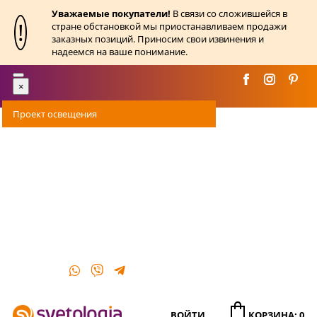
Уважаемые покупатели!
В связи со сложившейся в
!
стране обстановкой мы приостанавливаем продажи
заказных позиций. Приносим свои извинения и
надеемся на ваше понимание.
Toggle
×
navigation
Проект освещения
Оплата
Доставка
Акции
О магазине
Контакты
ВОЙТИ
КОРЗИНА: 0