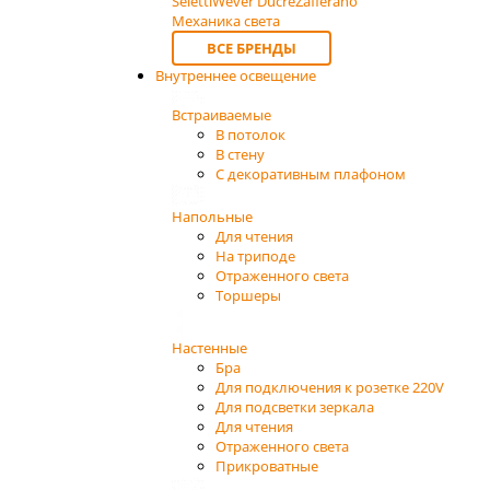
Seletti
Wever Ducre
Zafferano
Механика света
ВСЕ БРЕНДЫ
Внутреннее освещение
Встраиваемые
В потолок
В стену
С декоративным плафоном
Напольные
Для чтения
На триподе
Отраженного света
Торшеры
Настенные
Бра
Для подключения к розетке 220V
Для подсветки зеркала
Для чтения
Отраженного света
Прикроватные