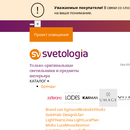
!
Уважаемые покупатели!
В связи со сл
на ваше понимание.
×
Toggle
navigation
Проект освещения
Оплата
Доставка
Ак
пн-пт
Только оригинальные
светильники и предметы
интерьера
КАТАЛОГ
Бренды
Brand van Egmond
Brokis
Eichholtz
Gubi
Halo Design
ILfari
LightYears
Linea Light
LucePlan
Molto Luce
Moooi
Nomon