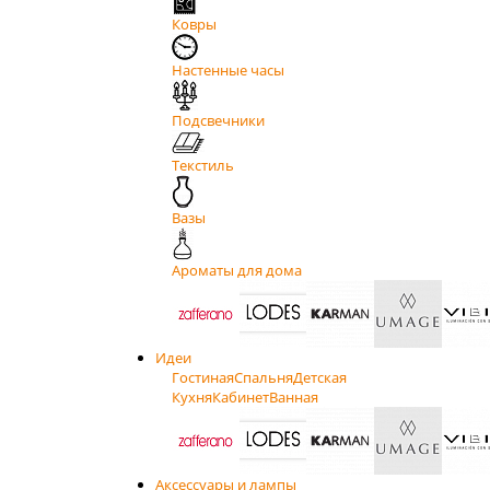
Ковры
Настенные часы
Подсвечники
Текстиль
Вазы
Ароматы для дома
Идеи
Гостиная
Спальня
Детская
Кухня
Кабинет
Ванная
Аксессуары и лампы