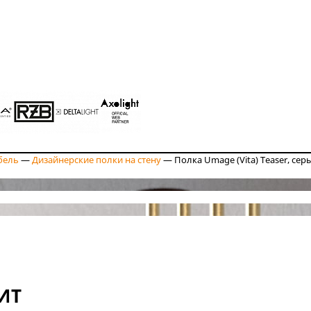
бель
—
Дизайнерские полки на стену
—
Полка Umage (Vita) Teaser, сер
ИТ