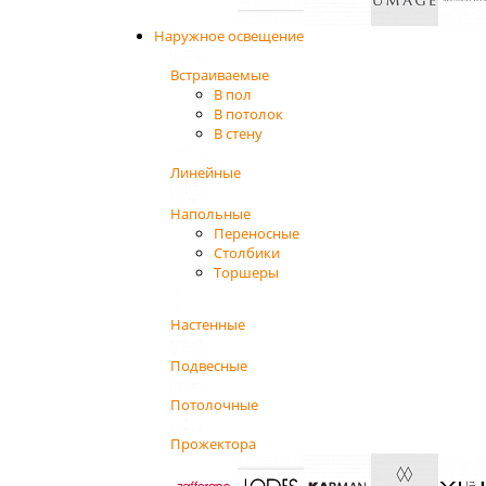
Наружное освещение
Встраиваемые
В пол
В потолок
В стену
Линейные
Напольные
Переносные
Столбики
Торшеры
Настенные
Подвесные
Потолочные
Прожектора