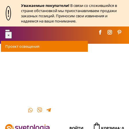
Уважаемые покупатели!
В связи со сложившейся в
!
стране обстановкой мы приостанавливаем продажи
заказных позиций. Приносим свои извинения и
надеемся на ваше понимание.
Toggle
×
navigation
Проект освещения
Оплата
Доставка
Акции
О магазине
Контакты
ВОЙТИ
КОРЗИНА: 0