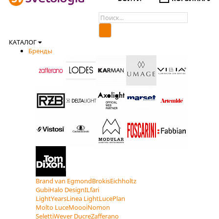
КАТАЛОГ
Бренды
Brand van Egmond
Brokis
Eichholtz
Gubi
Halo Design
ILfari
LightYears
Linea Light
LucePlan
Molto Luce
Moooi
Nomon
Seletti
Wever Ducre
Zafferano