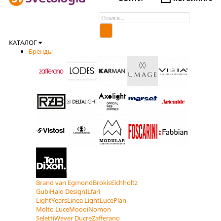
КАТАЛОГ
Бренды
Brand van Egmond
Brokis
Eichholtz
Gubi
Halo Design
ILfari
LightYears
Linea Light
LucePlan
Molto Luce
Moooi
Nomon
Seletti
Wever Ducre
Zafferano