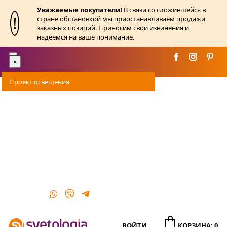
Уважаемые покупатели!
В связи со сложившейся в
!
стране обстановкой мы приостанавливаем продажи
заказных позиций. Приносим свои извинения и
надеемся на ваше понимание.
Toggle
×
navigation
Проект освещения
Оплата
Доставка
Акции
О магазине
Контакты
ВОЙТИ
КОРЗИНА: 0