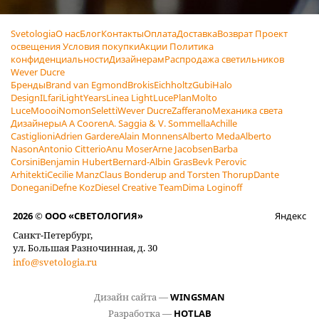
Svetologia
О нас
Блог
Контакты
Оплата
Доставка
Возврат
Проект
освещения
Условия покупки
Акции
Политика
конфиденциальности
Дизайнерам
Распродажа светильников
Wever Ducre
Бренды
Brand van Egmond
Brokis
Eichholtz
Gubi
Halo
Design
ILfari
LightYears
Linea Light
LucePlan
Molto
Luce
Moooi
Nomon
Seletti
Wever Ducre
Zafferano
Механика света
Дизайнеры
A A Cooren
A. Saggia & V. Sommella
Achille
Castiglioni
Adrien Gardere
Alain Monnens
Alberto Meda
Alberto
Nason
Antonio Citterio
Anu Moser
Arne Jacobsen
Barba
Corsini
Benjamin Hubert
Bernard-Albin Gras
Bevk Perovic
Arhitekti
Cecilie Manz
Claus Bonderup and Torsten Thorup
Dante
Donegani
Defne Koz
Diesel Creative Team
Dima Loginoff
2026 © ООО «СВЕТОЛОГИЯ»
Яндекс
Санкт-Петербург,
ул. Большая Разночинная, д. 30
info@svetologia.ru
Дизайн сайта —
WINGSMAN
Разработка —
HOTLAB