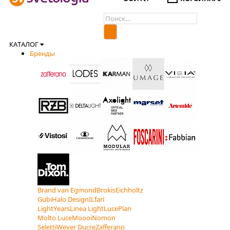
КАТАЛОГ
Бренды
Brand van Egmond
Brokis
Eichholtz
Gubi
Halo Design
ILfari
LightYears
Linea Light
LucePlan
Molto Luce
Moooi
Nomon
Seletti
Wever Ducre
Zafferano