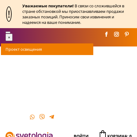
Уважаемые покупатели!
В связи со сложившейся в
!
стране обстановкой мы приостанавливаем продажи
заказных позиций. Приносим свои извинения и
надеемся на ваше понимание.
Toggle
×
navigation
Проект освещения
Оплата
Доставка
Акции
О магазине
Контакты
ВОЙТИ
КОРЗИНА: 0