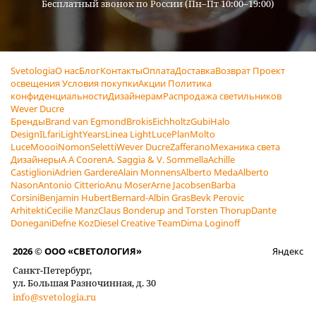
Бесплатный звонок по России (Пн–Пт 10:00–19:00)
Svetologia
О нас
Блог
Контакты
Оплата
Доставка
Возврат
Проект
освещения
Условия покупки
Акции
Политика
конфиденциальности
Дизайнерам
Распродажа светильников
Wever Ducre
Бренды
Brand van Egmond
Brokis
Eichholtz
Gubi
Halo
Design
ILfari
LightYears
Linea Light
LucePlan
Molto
Luce
Moooi
Nomon
Seletti
Wever Ducre
Zafferano
Механика света
Дизайнеры
A A Cooren
A. Saggia & V. Sommella
Achille
Castiglioni
Adrien Gardere
Alain Monnens
Alberto Meda
Alberto
Nason
Antonio Citterio
Anu Moser
Arne Jacobsen
Barba
Corsini
Benjamin Hubert
Bernard-Albin Gras
Bevk Perovic
Arhitekti
Cecilie Manz
Claus Bonderup and Torsten Thorup
Dante
Donegani
Defne Koz
Diesel Creative Team
Dima Loginoff
2026 © ООО «СВЕТОЛОГИЯ»
Яндекс
Санкт-Петербург,
ул. Большая Разночинная, д. 30
info@svetologia.ru