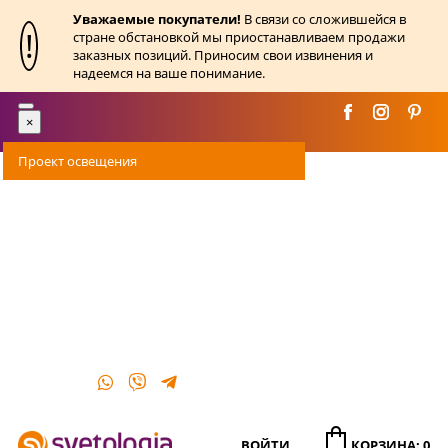
Уважаемые покупатели!
В связи со сложившейся в
!
стране обстановкой мы приостанавливаем продажи
заказных позиций. Приносим свои извинения и
надеемся на ваше понимание.
Toggle
×
navigation
Проект освещения
Оплата
Доставка
Акции
О магазине
Контакты
ВОЙТИ
КОРЗИНА: 0