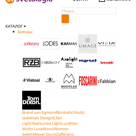
КАТАЛОГ
Бренды
Brand van Egmond
Brokis
Eichholtz
Gubi
Halo Design
ILfari
LightYears
Linea Light
LucePlan
Molto Luce
Moooi
Nomon
Seletti
Wever Ducre
Zafferano