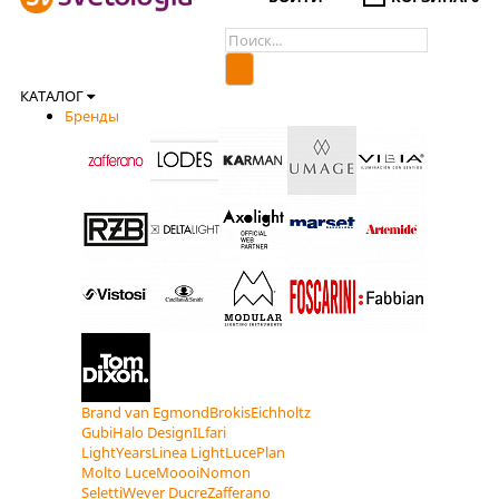
КАТАЛОГ
Бренды
Brand van Egmond
Brokis
Eichholtz
Gubi
Halo Design
ILfari
LightYears
Linea Light
LucePlan
Molto Luce
Moooi
Nomon
Seletti
Wever Ducre
Zafferano