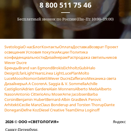
8 800 511 75 46
Бесплатный звонок по России (Пн–Пт 10:00–19:00)
Svetologia
О нас
Блог
Контакты
Оплата
Доставка
Возврат
Проект
освещения
Условия покупки
Акции
Политика
конфиденциальности
Дизайнерам
Распродажа светильников
Wever Ducre
Бренды
Brand van Egmond
Brokis
Eichholtz
Gubi
Halo
Design
ILfari
LightYears
Linea Light
LucePlan
Molto
Luce
Moooi
Nomon
Seletti
Wever Ducre
Zafferano
Механика света
Дизайнеры
A A Cooren
A. Saggia & V. Sommella
Achille
Castiglioni
Adrien Gardere
Alain Monnens
Alberto Meda
Alberto
Nason
Antonio Citterio
Anu Moser
Arne Jacobsen
Barba
Corsini
Benjamin Hubert
Bernard-Albin Gras
Bevk Perovic
Arhitekti
Cecilie Manz
Claus Bonderup and Torsten Thorup
Dante
Donegani
Defne Koz
Diesel Creative Team
Dima Loginoff
2026 © ООО «СВЕТОЛОГИЯ»
Яндекс
Санкт-Петербург,