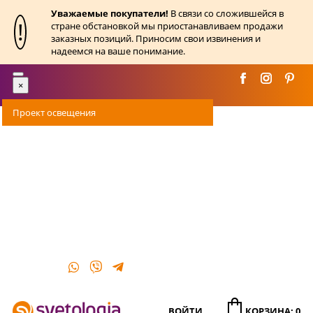
Уважаемые покупатели!
В связи со сложившейся в
!
стране обстановкой мы приостанавливаем продажи
заказных позиций. Приносим свои извинения и
надеемся на ваше понимание.
Toggle
×
navigation
Проект освещения
Оплата
Доставка
Акции
О магазине
Контакты
ВОЙТИ
КОРЗИНА: 0