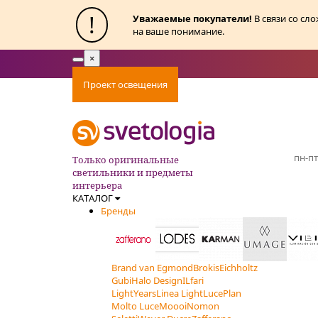
!
Уважаемые покупатели!
В связи со сл
на ваше понимание.
×
Toggle
navigation
Проект освещения
Оплата
Доставка
Ак
пн-пт
Только оригинальные
светильники и предметы
интерьера
КАТАЛОГ
Бренды
Brand van Egmond
Brokis
Eichholtz
Gubi
Halo Design
ILfari
LightYears
Linea Light
LucePlan
Molto Luce
Moooi
Nomon