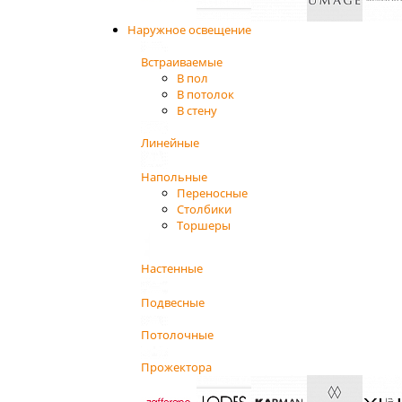
Наружное освещение
Встраиваемые
В пол
В потолок
В стену
Линейные
Напольные
Переносные
Столбики
Торшеры
Настенные
Подвесные
Потолочные
Прожектора