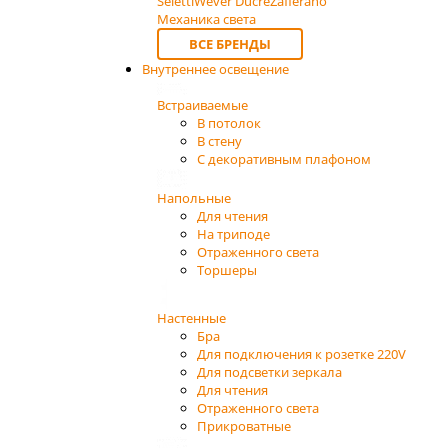
Seletti
Wever Ducre
Zafferano
Механика света
ВСЕ БРЕНДЫ
Внутреннее освещение
Встраиваемые
В потолок
В стену
С декоративным плафоном
Напольные
Для чтения
На триподе
Отраженного света
Торшеры
Настенные
Бра
Для подключения к розетке 220V
Для подсветки зеркала
Для чтения
Отраженного света
Прикроватные