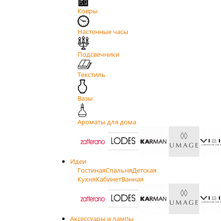
Ковры
Настенные часы
Подсвечники
Текстиль
Вазы
Ароматы для дома
Идеи
Гостиная
Спальня
Детская
Кухня
Кабинет
Ванная
Аксессуары и лампы