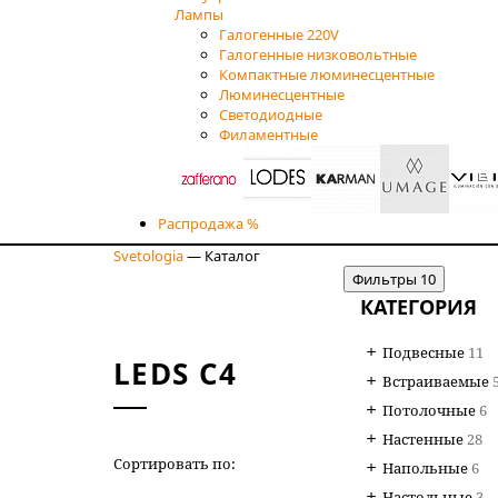
Лампы
Галогенные 220V
Галогенные низковольтные
Компактные люминесцентные
Люминесцентные
Светодиодные
Филаментные
Распродажа %
Svetologia
—
Каталог
Фильтры
10
КАТЕГОРИЯ
Подвесные
11
LEDS C4
Встраиваемые
Потолочные
6
Настенные
28
Сортировать по:
НОВИЗНЕ
Напольные
6
Настольные
3