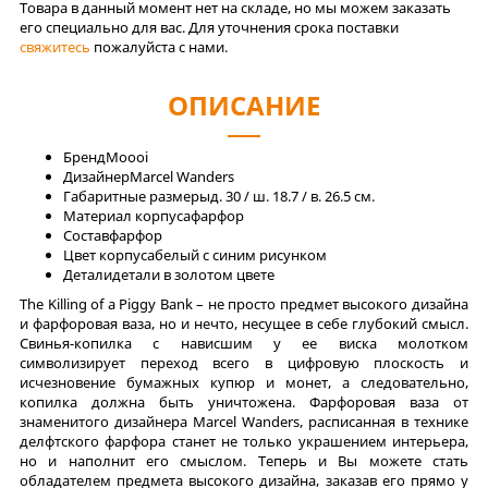
Товара в данный момент нет на складе, но мы можем заказать
его специально для вас. Для уточнения срока поставки
свяжитесь
пожалуйста с нами.
ОПИСАНИЕ
Бренд
Moooi
Дизайнер
Marcel Wanders
Габаритные размеры
д. 30 / ш. 18.7 / в. 26.5 см.
Материал корпуса
фарфор
Состав
фарфор
Цвет корпуса
белый с синим рисунком
Детали
детали в золотом цвете
The Killing of a Piggy Bank – не просто предмет высокого дизайна
и фарфоровая ваза, но и нечто, несущее в себе глубокий смысл.
Свинья-копилка с нависшим у ее виска молотком
символизирует переход всего в цифровую плоскость и
исчезновение бумажных купюр и монет, а следовательно,
копилка должна быть уничтожена. Фарфоровая ваза от
знаменитого дизайнера Marcel Wanders, расписанная в технике
делфтского фарфора станет не только украшением интерьера,
но и наполнит его смыслом. Теперь и Вы можете стать
обладателем предмета высокого дизайна, заказав его прямо у