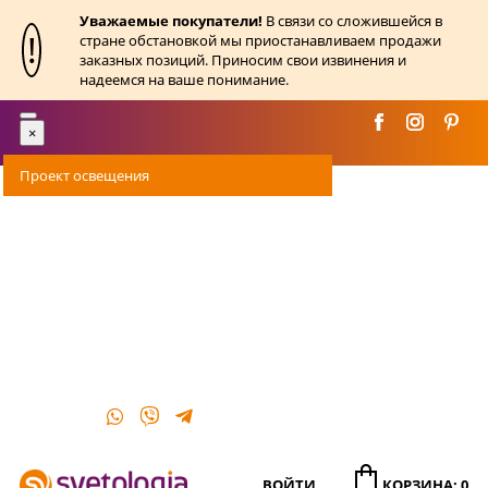
Уважаемые покупатели!
В связи со сложившейся в
!
стране обстановкой мы приостанавливаем продажи
заказных позиций. Приносим свои извинения и
надеемся на ваше понимание.
Toggle
×
navigation
Проект освещения
Оплата
Доставка
Акции
О магазине
Контакты
ВОЙТИ
КОРЗИНА: 0