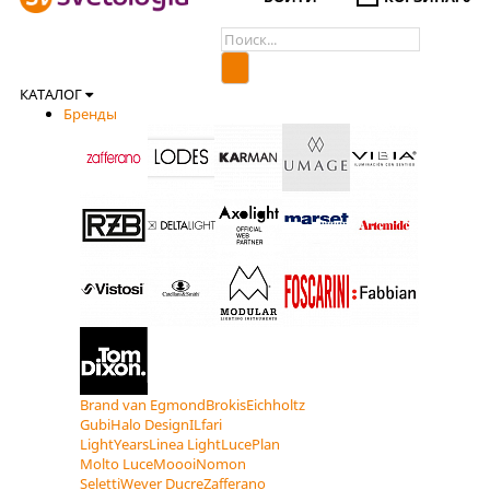
КАТАЛОГ
Бренды
Brand van Egmond
Brokis
Eichholtz
Gubi
Halo Design
ILfari
LightYears
Linea Light
LucePlan
Molto Luce
Moooi
Nomon
Seletti
Wever Ducre
Zafferano