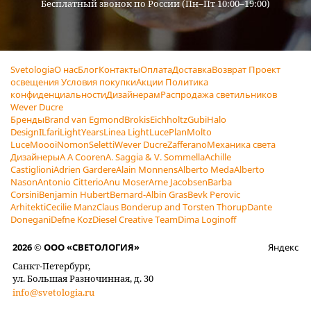
Бесплатный звонок по России (Пн–Пт 10:00–19:00)
Svetologia
О нас
Блог
Контакты
Оплата
Доставка
Возврат
Проект
освещения
Условия покупки
Акции
Политика
конфиденциальности
Дизайнерам
Распродажа светильников
Wever Ducre
Бренды
Brand van Egmond
Brokis
Eichholtz
Gubi
Halo
Design
ILfari
LightYears
Linea Light
LucePlan
Molto
Luce
Moooi
Nomon
Seletti
Wever Ducre
Zafferano
Механика света
Дизайнеры
A A Cooren
A. Saggia & V. Sommella
Achille
Castiglioni
Adrien Gardere
Alain Monnens
Alberto Meda
Alberto
Nason
Antonio Citterio
Anu Moser
Arne Jacobsen
Barba
Corsini
Benjamin Hubert
Bernard-Albin Gras
Bevk Perovic
Arhitekti
Cecilie Manz
Claus Bonderup and Torsten Thorup
Dante
Donegani
Defne Koz
Diesel Creative Team
Dima Loginoff
2026 © ООО «СВЕТОЛОГИЯ»
Яндекс
Санкт-Петербург,
ул. Большая Разночинная, д. 30
info@svetologia.ru