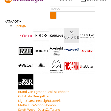
КАТАЛОГ
Бренды
Brand van Egmond
Brokis
Eichholtz
Gubi
Halo Design
ILfari
LightYears
Linea Light
LucePlan
Molto Luce
Moooi
Nomon
Seletti
Wever Ducre
Zafferano