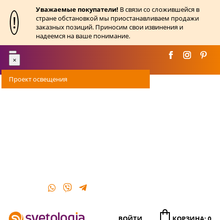
Уважаемые покупатели!
В связи со сложившейся в
!
стране обстановкой мы приостанавливаем продажи
заказных позиций. Приносим свои извинения и
надеемся на ваше понимание.
Toggle
×
navigation
Проект освещения
Оплата
Доставка
Акции
О магазине
Контакты
ВОЙТИ
КОРЗИНА: 0