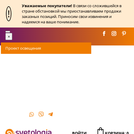
Уважаемые покупатели!
В связи со сложившейся в
!
стране обстановкой мы приостанавливаем продажи
заказных позиций. Приносим свои извинения и
надеемся на ваше понимание.
Toggle
×
navigation
Проект освещения
Оплата
Доставка
Акции
О магазине
Контакты
ВОЙТИ
КОРЗИНА: 0