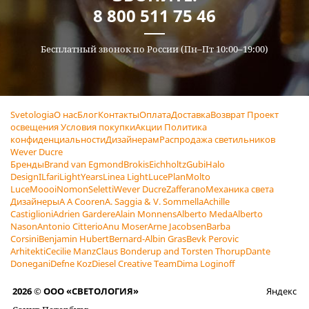
8 800 511 75 46
Бесплатный звонок по России (Пн–Пт 10:00–19:00)
Svetologia
О нас
Блог
Контакты
Оплата
Доставка
Возврат
Проект
освещения
Условия покупки
Акции
Политика
конфиденциальности
Дизайнерам
Распродажа светильников
Wever Ducre
Бренды
Brand van Egmond
Brokis
Eichholtz
Gubi
Halo
Design
ILfari
LightYears
Linea Light
LucePlan
Molto
Luce
Moooi
Nomon
Seletti
Wever Ducre
Zafferano
Механика света
Дизайнеры
A A Cooren
A. Saggia & V. Sommella
Achille
Castiglioni
Adrien Gardere
Alain Monnens
Alberto Meda
Alberto
Nason
Antonio Citterio
Anu Moser
Arne Jacobsen
Barba
Corsini
Benjamin Hubert
Bernard-Albin Gras
Bevk Perovic
Arhitekti
Cecilie Manz
Claus Bonderup and Torsten Thorup
Dante
Donegani
Defne Koz
Diesel Creative Team
Dima Loginoff
2026 © ООО «СВЕТОЛОГИЯ»
Яндекс