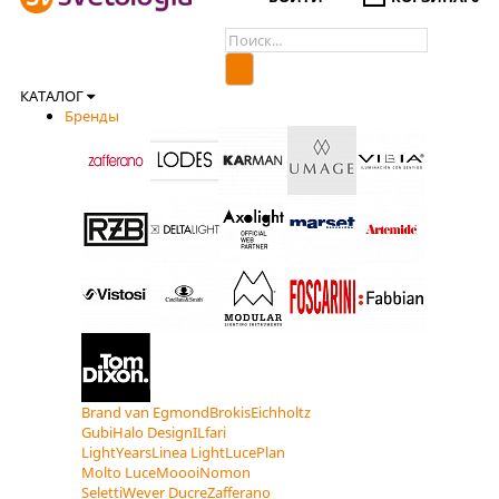
КАТАЛОГ
Бренды
Brand van Egmond
Brokis
Eichholtz
Gubi
Halo Design
ILfari
LightYears
Linea Light
LucePlan
Molto Luce
Moooi
Nomon
Seletti
Wever Ducre
Zafferano