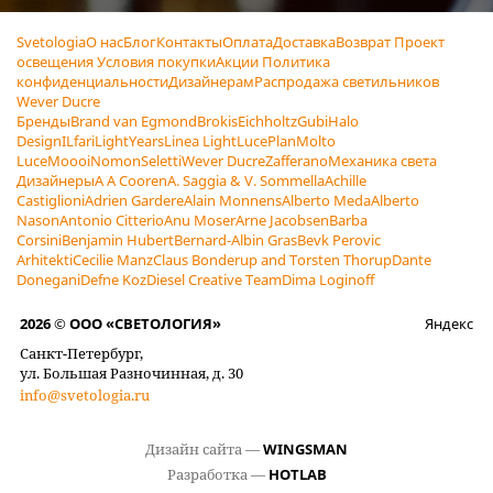
Svetologia
О нас
Блог
Контакты
Оплата
Доставка
Возврат
Проект
освещения
Условия покупки
Акции
Политика
конфиденциальности
Дизайнерам
Распродажа светильников
Wever Ducre
Бренды
Brand van Egmond
Brokis
Eichholtz
Gubi
Halo
Design
ILfari
LightYears
Linea Light
LucePlan
Molto
Luce
Moooi
Nomon
Seletti
Wever Ducre
Zafferano
Механика света
Дизайнеры
A A Cooren
A. Saggia & V. Sommella
Achille
Castiglioni
Adrien Gardere
Alain Monnens
Alberto Meda
Alberto
Nason
Antonio Citterio
Anu Moser
Arne Jacobsen
Barba
Corsini
Benjamin Hubert
Bernard-Albin Gras
Bevk Perovic
Arhitekti
Cecilie Manz
Claus Bonderup and Torsten Thorup
Dante
Donegani
Defne Koz
Diesel Creative Team
Dima Loginoff
2026 © ООО «СВЕТОЛОГИЯ»
Яндекс
Санкт-Петербург,
ул. Большая Разночинная, д. 30
info@svetologia.ru
Дизайн сайта —
WINGSMAN
Разработка —
HOTLAB