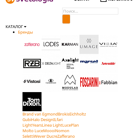
КАТАЛОГ
Бренды
Brand van Egmond
Brokis
Eichholtz
Gubi
Halo Design
ILfari
LightYears
Linea Light
LucePlan
Molto Luce
Moooi
Nomon
Seletti
Wever Ducre
Zafferano