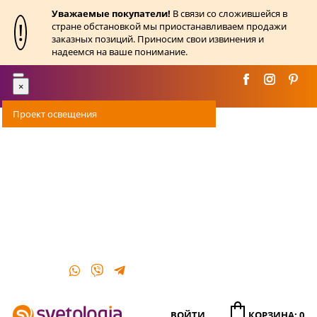
Уважаемые покупатели!
В связи со сложившейся в
!
стране обстановкой мы приостанавливаем продажи
заказных позиций. Приносим свои извинения и
надеемся на ваше понимание.
Toggle
×
navigation
Проект освещения
Оплата
Доставка
Акции
О магазине
Контакты
ВОЙТИ
КОРЗИНА: 0