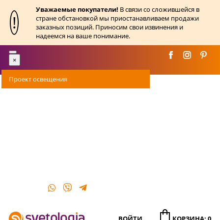
Уважаемые покупатели!
В связи со сложившейся в
!
стране обстановкой мы приостанавливаем продажи
заказных позиций. Приносим свои извинения и
надеемся на ваше понимание.
Toggle
×
navigation
Проект освещения
Оплата
Доставка
Акции
О магазине
Контакты
ВОЙТИ
КОРЗИНА: 0