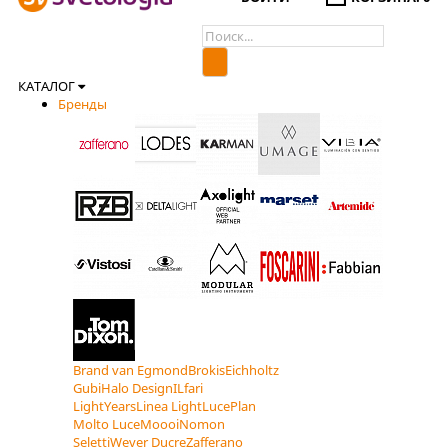
КАТАЛОГ
Бренды
Brand van Egmond
Brokis
Eichholtz
Gubi
Halo Design
ILfari
LightYears
Linea Light
LucePlan
Molto Luce
Moooi
Nomon
Seletti
Wever Ducre
Zafferano