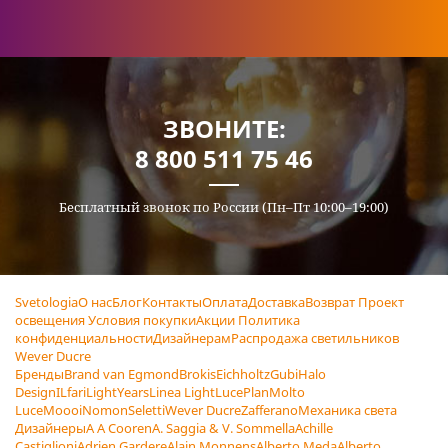
ЗВОНИТЕ:
8 800 511 75 46
Бесплатный звонок по России (Пн–Пт 10:00–19:00)
Svetologia
О нас
Блог
Контакты
Оплата
Доставка
Возврат
Проект
освещения
Условия покупки
Акции
Политика
конфиденциальности
Дизайнерам
Распродажа светильников
Wever Ducre
Бренды
Brand van Egmond
Brokis
Eichholtz
Gubi
Halo
Design
ILfari
LightYears
Linea Light
LucePlan
Molto
Luce
Moooi
Nomon
Seletti
Wever Ducre
Zafferano
Механика света
Дизайнеры
A A Cooren
A. Saggia & V. Sommella
Achille
Castiglioni
Adrien Gardere
Alain Monnens
Alberto Meda
Alberto