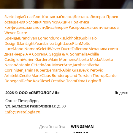
Svetologia
О нас
Блог
Контакты
Оплата
Доставка
Возврат
Проект
освещения
Условия покупки
Акции
Политика
конфиденциальности
Дизайнерам
Распродажа светильников
Wever Ducre
Бренды
Brand van Egmond
Brokis
Eichholtz
Gubi
Halo
Design
ILfari
LightYears
Linea Light
LucePlan
Molto
Luce
Moooi
Nomon
Seletti
Wever Ducre
Zafferano
Механика света
Дизайнеры
A A Cooren
A. Saggia & V. Sommella
Achille
Castiglioni
Adrien Gardere
Alain Monnens
Alberto Meda
Alberto
Nason
Antonio Citterio
Anu Moser
Arne Jacobsen
Barba
Corsini
Benjamin Hubert
Bernard-Albin Gras
Bevk Perovic
Arhitekti
Cecilie Manz
Claus Bonderup and Torsten Thorup
Dante
Donegani
Defne Koz
Diesel Creative Team
Dima Loginoff
2026 © ООО «СВЕТОЛОГИЯ»
Яндекс
Санкт-Петербург,
ул. Большая Разночинная, д. 30
info@svetologia.ru
Дизайн сайта —
WINGSMAN