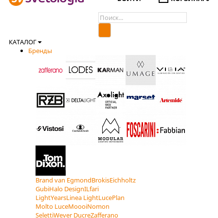
КАТАЛОГ
Бренды
Brand van Egmond
Brokis
Eichholtz
Gubi
Halo Design
ILfari
LightYears
Linea Light
LucePlan
Molto Luce
Moooi
Nomon
Seletti
Wever Ducre
Zafferano