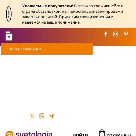
Уважаемые покупатели!
В связи со сложившейся в
!
стране обстановкой мы приостанавливаем продажи
заказных позиций. Приносим свои извинения и
надеемся на ваше понимание.
Toggle
×
navigation
Проект освещения
Оплата
Доставка
Акции
О магазине
Контакты
ВОЙТИ
КОРЗИНА: 0