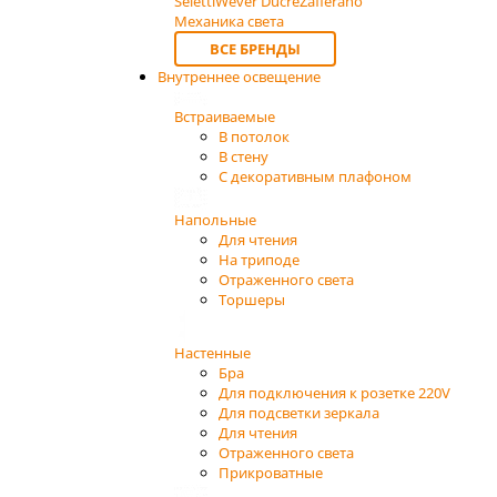
Seletti
Wever Ducre
Zafferano
Механика света
ВСЕ БРЕНДЫ
Внутреннее освещение
Встраиваемые
В потолок
В стену
С декоративным плафоном
Напольные
Для чтения
На триподе
Отраженного света
Торшеры
Настенные
Бра
Для подключения к розетке 220V
Для подсветки зеркала
Для чтения
Отраженного света
Прикроватные