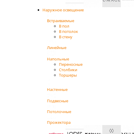
Наружное освещение
Встраиваемые
В пол
В потолок
В стену
Линейные
Напольные
Переносные
Столбики
Торшеры
Настенные
Подвесные
Потолочные
Прожектора