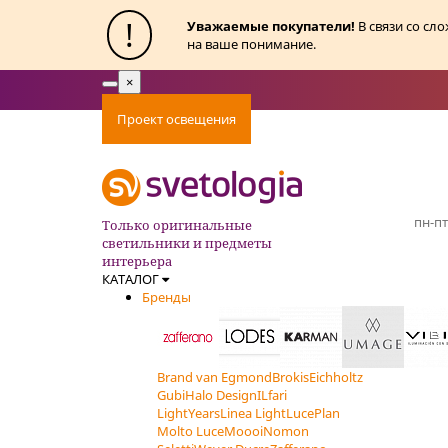
!
Уважаемые покупатели!
В связи со сл
на ваше понимание.
×
Toggle
navigation
Проект освещения
Оплата
Доставка
Ак
пн-пт
Только оригинальные
светильники и предметы
интерьера
КАТАЛОГ
Бренды
Brand van Egmond
Brokis
Eichholtz
Gubi
Halo Design
ILfari
LightYears
Linea Light
LucePlan
Molto Luce
Moooi
Nomon