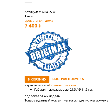
Артикул: MW64 2S W
Alessi
ароматы для дома
7 400
РУБ
БЫСТРАЯ ПОКУПКА
В КОРЗИНУ
Характеристики
Полное описание
Габаритные размеры
в. 21.5 / Ø 11.5 см.
под заказ от 4-x недель
Товара в данный момент нет на складе, но мы можем з