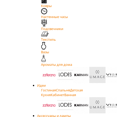
Ковры
Настенные часы
Подсвечники
Текстиль
Вазы
Ароматы для дома
Идеи
Гостиная
Спальня
Детская
Кухня
Кабинет
Ванная
Аксессуары и лампы