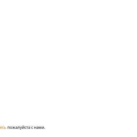
есь
пожалуйста с нами.