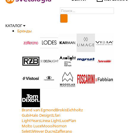
КАТАЛОГ
Бренды
Brand van Egmond
Brokis
Eichholtz
Gubi
Halo Design
ILfari
LightYears
Linea Light
LucePlan
Molto Luce
Moooi
Nomon
Seletti
Wever Ducre
Zafferano