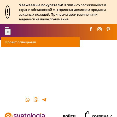
Уважаемые покупатели!
В связи со сложившейся в
!
стране обстановкой мы приостанавливаем продажи
заказных позиций. Приносим свои извинения и
надеемся на ваше понимание.
Toggle
×
navigation
Проект освещения
Оплата
Доставка
Акции
О магазине
Контакты
ВОЙТИ
КОРЗИНА: 0