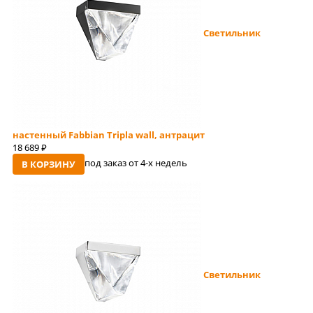
Светильник
настенный Fabbian Tripla wall, антрацит
18 689
руб
под заказ от 4-x недель
В КОРЗИНУ
Светильник