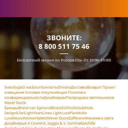
ЗВОНИТЕ:
8 800 511 75 46
Бесплатный звонок по России (Пн–Пт 10:00–19:00)
Svetologia
О нас
Блог
Контакты
Оплата
Доставка
Возврат
Проект
освещения
Условия покупки
Акции
Политика
конфиденциальности
Дизайнерам
Распродажа светильников
Wever Ducre
Бренды
Brand van Egmond
Brokis
Eichholtz
Gubi
Halo
Design
ILfari
LightYears
Linea Light
LucePlan
Molto
Luce
Moooi
Nomon
Seletti
Wever Ducre
Zafferano
Механика света
Дизайнеры
A A Cooren
A. Saggia & V. Sommella
Achille